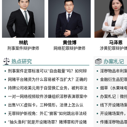
林航
黄佳博
马泽恩
刑事案件辩护律师
网络犯罪辩护律师
涉黄犯罪辩护
热点研究
办案札记
刑事案件定罪标准可以“自由裁量”吗？如何辩
淫秽物品牟利
护？
网赌平台赌资为什么容易被不当扩大？正确的
关问答
金融衍生品犯
认定方法是什么？
持牌公司收美元用于自营换汇业务，被判非法
烟草（水果味
经营罪？
一对一网络视频软件涉嫌组织淫秽表演罪案中
办案札记｜微
毕伟成
李蒙
杨勋杰
各角色怎么判？
出售VCC虚拟卡，三种情形，法律上怎么认
食药环犯罪辩护
经济犯罪辩护律师
经济犯罪辩护
缓！
线下开设赌场
定？
无罪辩护新视角：外汇“掮客”如何跳出非法经
过程
开设赌场案件
营罪的“口袋”？
“抽头渔利”就是开设赌场罪？赌博罪和开设赌
传播淫秽物品