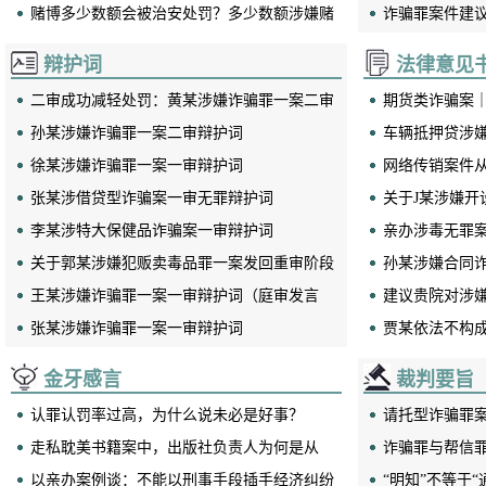
场罪如何区分？
赌博多少数额会被治安处罚？多少数额涉嫌赌
恩律师成功辩
诈骗罪案件建
博罪？
缓刑？
辩护词
法律意见
二审成功减轻处罚：黄某涉嫌诈骗罪一案二审
期货类诈骗案
王思鲁
李泽民
黄坚明
辩护词
孙某涉嫌诈骗罪一案二审辩护词
荣誉主任
传销犯罪辩护律师
毒品犯罪案件辩
意见书
车辆抵押贷涉
徐某涉嫌诈骗罪一案一审辩护词
网络传销案件从
张某涉借贷型诈骗案一审无罪辩护词
罪
关于J某涉嫌开
李某涉特大保健品诈骗案一审辩护词
为主犯之法律
亲办涉毒无罪
关于郭某涉嫌犯贩卖毒品罪一案发回重审阶段
销案件？
孙某涉嫌合同
之一审辩护词
王某涉嫌诈骗罪一案一审辩护词（庭审发言
建议贵院对涉
杨天意
何天云
王如僧
版）
张某涉嫌诈骗罪一案一审辩护词
决定的法律意
贾某依法不构
党支部书记
走私犯罪辩护律师
涉税犯罪辩护
金牙感言
裁判要旨
认罪认罚率过高，为什么说未必是好事？
请托型诈骗罪
走私耽美书籍案中，出版社负责人为何是从
点
诈骗罪与帮信
犯？
以亲办案例谈：不能以刑事手段插手经济纠纷
定
“明知”不等于