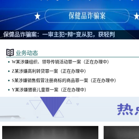
保健品诈骗案：一审主犯“辩”变从犯，获轻判
业务动态
W某涉嫌组织、领导传销活动罪一案（正在办理中）
Z某涉嫌高利转贷罪一案（正在办理中）
S某涉嫌销售假冒注册商标的商品罪一案（正在办理中）
Y某涉嫌猥亵儿童罪一案（正在办理中）
​Q某涉嫌组织、领导传销活动罪一案（正在办理中）
Q某涉嫌非法存储危险物质罪一案（正在办理中）
C某涉嫌提供侵入、非法控制计算机信息系统程序、工具罪一案（
办理中）
W某涉嫌传播淫秽物品牟利罪一案（正在办理中）