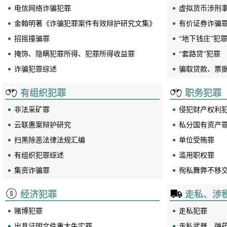
电信网络诈骗犯罪
虚拟货币涉刑
金翰明著《诈骗犯罪案件有效辩护研究文集》
有价证券诈骗
招摇撞骗罪
“地下钱庄”犯
掩饰、隐瞒犯罪所得、犯罪所得收益罪
“套路贷”犯罪
诈骗犯罪综述
骗取贷款、票
合同诈骗罪
内幕交易、泄
有组织犯罪
职务犯罪
诈骗罪
曾杰著《金融
非法采矿罪
侵犯财产权利
证券犯罪
云联惠案辩护研究
私分国有资产
扫黑除恶法律法规汇编
单位受贿罪
有组织犯罪综述
滥用职权罪
集资诈骗罪
徇私舞弊不移
组织、领导、参加黑社会性质组织罪
单位行贿罪
经济犯罪
走私、涉
组织、领导传销活动罪
利用影响力受
赌博犯罪
走私犯罪
非法吸收公众存款罪
徇私枉法罪
出具证明文件重大失实罪
走私武器、弹