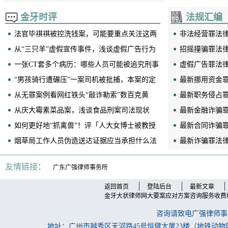
销活动罪一案之一审质证意见
合与司法认定
金牙时评
法规汇编
法官毕祺祺被控洗钱案，可能要重点关注这两
非法经营罪法律
个案例
从“三只羊”虚假宣传事件，浅谈虚假广告行为
招摇撞骗罪法
罪与非罪的界分
一张CT套多个病历：哪些人员可能被追究刑事
虚假广告罪法
责任？
“男孩骑行遭碾压”一案司机被批捕，本案的定
最新挪用资金
性值得商榷！
从无罪案例看网红铁头“敲诈勒索”数百克黄
性文件大全（20
最新职务侵占
金，是否具有正当性？
从庆大霉素菜品案，浅谈食品刑案司法现状
（2025版）
最新金融诈骗
如何更好地“抓禽兽”！评「人大女博士被教授
范性文件大全（2
最新合同诈骗
性骚扰」
烟草局工作人员伪造送达证据应当承担什么法
（2025版）
最新诈骗罪法
律责任？
大全（2025版
友情链接：
广东广强律师事务所
返回首页
登陆后台
最新文章
金牙大状律师网大要案应对方案咨询服务收费
咨询请致电广强律师事务所
地址：广州市越秀区天河路45号恒健大厦23楼（地铁动物