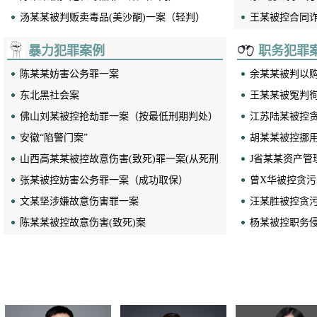
汤某某被判贩卖毒品(美沙酮)一案（轻判）
起诉）
王某被控合同
暴力犯罪案例
职务犯罪
陈某某妨害公务罪一案
余某某被判以
东北黑社会案
案
王某某被冤判
佛山刘某被控抢劫罪一案（按最低刑期判处）
江苏陆某被控贪
安徽“陷警门案”
款罪不成立)
胡某某被控挪用
山西高某某被控故意伤害(致死)罪一案(从死刑
J省某某资产管
立即执行改判无期徒刑)
张某被控妨害公务罪一案（成功取保）
某等被控受贿罪
曾X华被控贪
文某坚涉嫌故意伤害罪一案
汪某胜被控贪
陈某某被控故意伤害(致死)案
杨某被控职务