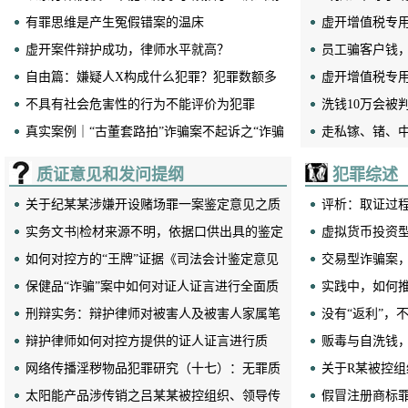
有罪思维是产生冤假错案的温床
定？
虚开增值税专
虚开案件辩护成功，律师水平就高？
原则如何影响
员工骗客户钱
自由篇：嫌疑人X构成什么犯罪？犯罪数额多
虚开增值税专
少？有哪些“明规则”？
不具有社会危害性的行为不能评价为犯罪
洗钱10万会被
真实案例｜“古董套路拍”诈骗案不起诉之“诈骗
走私镓、锗、
数额”有效辩护
罪处罚
质证意见和发问提纲
犯罪综述
关于纪某某涉嫌开设赌场罪一案鉴定意见之质
评析：取证过
证意见
实务文书|检材来源不明，依据口供出具的鉴定
案，抗争无用？
虚拟货币投资
意见，不具有合法性
如何对控方的“王牌”证据《司法会计鉴定意见
实冲突
交易型诈骗案
书》进行深度质证？
保健品“诈骗”案中如何对证人证言进行全面质
实践中，如何
证？
刑辩实务：辩护律师对被害人及被害人家属笔
罪的“主观明知
没有“返利”，
录如何质证？
辩护律师如何对控方提供的证人证言进行质
贩毒与自洗钱
证？
网络传播淫秽物品犯罪研究（十七）：无罪质
关于R某被控
证意见
太阳能产品涉传销之吕某某被控组织、领导传
辖权异议
假冒注册商标