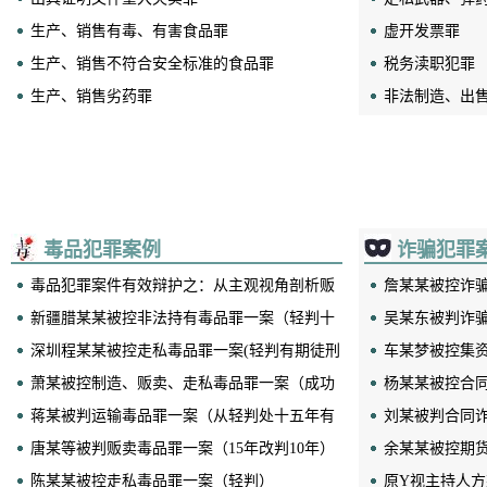
生产、销售有毒、有害食品罪
虚开发票罪
生产、销售不符合安全标准的食品罪
税务渎职犯罪
生产、销售劣药罪
非法制造、出
生产、销售伪劣产品罪
税、抵扣税款
徇私舞弊发售
生产、销售假药罪
违法提供出口
侵犯商业秘密罪
徇私舞弊不征
毒品犯罪案例
诈骗犯罪
毒品犯罪案件有效辩护之：从主观视角剖析贩
詹某某被控诈
卖毒品案七大无罪情形
新疆腊某某被控非法持有毒品罪一案（轻判十
吴某东被判诈骗
五年有期徒刑）
深圳程某某被控走私毒品罪一案(轻判有期徒刑
车某梦被控集
七年）
萧某被控制造、贩卖、走私毒品罪一案（成功
杨某某被控合同
保命）
蒋某被判运输毒品罪一案（从轻判处十五年有
刘某被判合同
期徒刑）
唐某等被判贩卖毒品罪一案（15年改判10年）
余某某被控期
陈某某被控走私毒品罪一案（轻判）
原Y视主持人