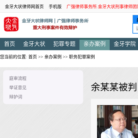
金牙大状律师网首页
手机版
广强律师事务所.金牙大状刑事律师团
首页
金牙大状
犯罪专题
亲办案例
金牙学院
您当前的位置:
首页
>>
亲办案例
>>
职务犯罪案例
庭审流程
余某某被判
举证意见
辩护词