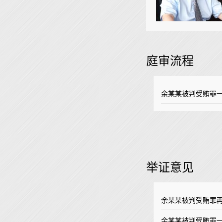
庭审流程
余某某被判受贿罪
举证意见
余某某被判受贿罪
余某某被判受贿罪