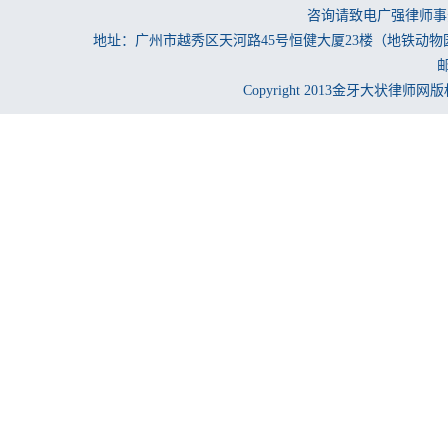
咨询请致电广强律师事务所
地址：广州市越秀区天河路45号恒健大厦23楼（地铁动物
邮
Copyright 2013金牙大状律师网版权所有