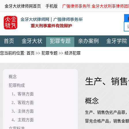
金牙大状律师网首页
手机版
广强律师事务所.金牙大状刑事律师团
首页
金牙大状
犯罪专题
亲办案例
金牙学院
您当前的位置:
首页
>>
犯罪专题
>>
经济犯罪
概念
生产、销售
犯罪构成
1、客体方面
概念
2、客观方面
3、主体方面
生产、销售伪劣产品罪
4、主观方面
冒充合格产品，销售金额
立案标准