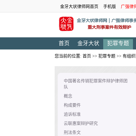
金牙大状律师网首页
手机版
广强律
首页
金牙大状
犯罪专题
您当前的位置:
首页
>>
犯罪专题
>>
有组织
中国著名传销犯罪案件辩护律师团
队
概念
构成要件
追诉标准
云联惠案辩护研究
刑法条文