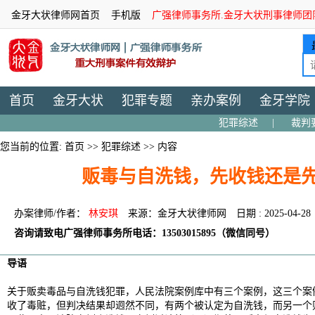
金牙大状律师网首页
手机版
广强律师事务所.金牙大状刑事律师团
首页
金牙大状
犯罪专题
亲办案例
金牙学院
犯罪综述
|
裁判
您当前的位置:
首页
>>
犯罪综述
>> 内容
贩毒与自洗钱，先收钱还是
办案律师/作者：
林安琪
来源：金牙大状律师网
日期 : 2025-04-28
咨询请致电广强律师事务所电话：13503015895（微信同号）
导语
关于贩卖毒品与自洗钱犯罪，人民法院案例库中有三个案例，这三个案
收了毒赃，但判决结果却迥然不同，有两个被认定为自洗钱，而另一个