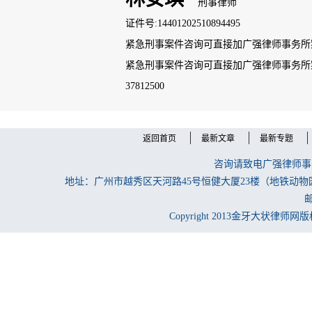
刑事律师
证件号:14401202510894495
紧急刑事案件咨询可直接加广强律师事务所案管
紧急刑事案件咨询可直接加广强律师事务所案管
020-37812500
返回首页
最新文章
最新专题
咨询请致电广强律师事务所
地址：广州市越秀区天河路45号恒健大厦23楼（地铁动物
邮
Copyright 2013金牙大状律师网版权所有