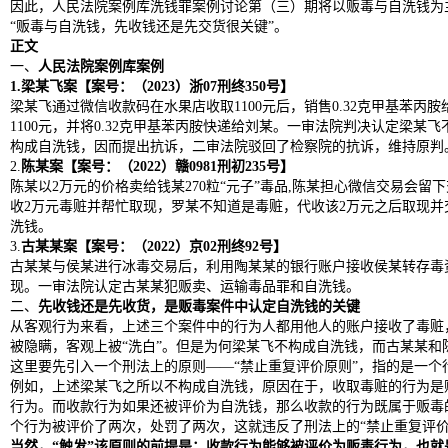
因此，人民法院案例库洗钱罪案例讨论第（三）期将以贩毒与自洗钱为
“贩毒与自洗钱，先收钱还是先交货很关键”。
正文
一、
人民法院案例库案例
1.
梁某飞案
【案号：（2023）浙07刑终350号】
梁某飞通过微信收款码在水果店收取1100元后，销售0.32克甲基苯丙
1100元，并将0.32克甲基苯丙胺快递给刘某。一审法院判决认定梁某
构成自洗钱，因而提出抗诉，二审法院驳回了检察院的抗诉，维持原判
2.
陈某案【案号：
（2022）赣0981刑初235号
】
陈某以2万元的价格卖给钱某270粒“元子”毒品,陈某担心微信交易会
收2万元毒赃并帮忙取现，罗某不知道是毒赃，代收该2万元之后取现
洗钱。
3.
古某某案【案号：（2022）京02刑终92号】
古某某与侯某进行冰毒交易后，利用陶某某的银行账户接收侯某转存毒
现。一审法院认定古某某犯贩卖、运输毒品罪和自洗钱。
二、
先收钱还是先收货，是贩毒案件中认定自洗钱的关键
从客观行为来看，上述三个案件中的行为人都用他人的账户接收了毒赃
被隐瞒，客观上被“洗白”。但是为何梁某飞不构成自洗钱，而古某某和
这里要先引入一个刑法上的原则——“禁止重复评价原则”，指的是一个
例如，上述梁某飞之所以不构成自洗钱，原因在于，收取毒赃的行为是
行为。而收款行为如果还被评价为自洗钱，那么收款的行为既属于贩毒的
个行为被评价了两次，处罚了两次，这就违反了刑法上的“禁止重复评价
当然，“触发”该原则的前提是：收款行为能够被评价为贩毒行为，也就