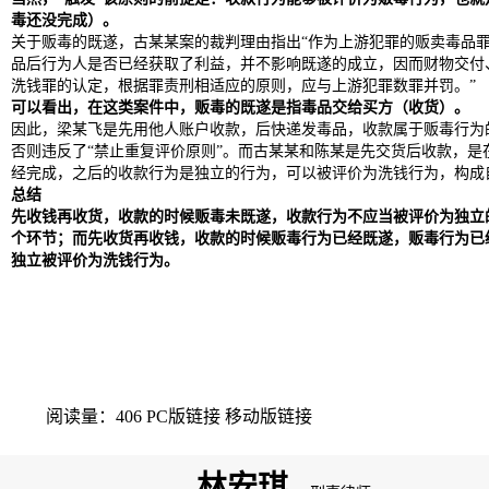
毒还没完成）。
关于贩毒的既遂，古某某案的裁判理由指出“作为上游犯罪的贩卖毒品
品后行为人是否已经获取了利益，并不影响既遂的成立，因而财物交付
洗钱罪的认定，根据罪责刑相适应的原则，应与上游犯罪数罪并罚。”
可以看出，在这类案件中，贩毒的既遂是指毒品交给买方（收货）。
因此，梁某飞是先用他人账户收款，后快递发毒品，收款属于贩毒行为
否则违反了“禁止重复评价原则”。而古某某和陈某是先交货后收款，是
经完成，之后的收款行为是独立的行为，可以被评价为洗钱行为，构成
总结
先收钱再收货，收款的时候贩毒未既遂，收款行为不应当被评价为独立
个环节；而先收货再收钱，收款的时候贩毒行为已经既遂，贩毒行为已
独立被评价为洗钱行为。
阅读量：406
PC版链接
移动版链接
林安琪