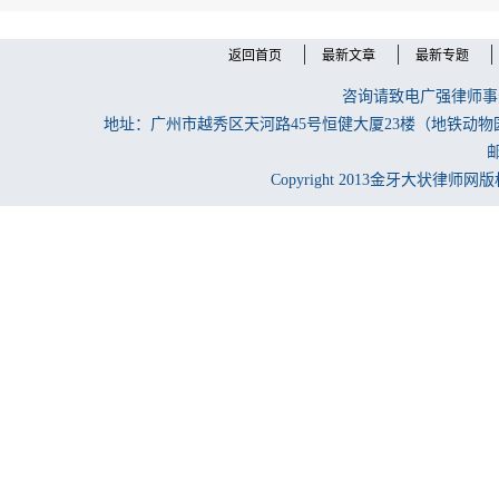
返回首页
最新文章
最新专题
咨询请致电广强律师事务所
地址：广州市越秀区天河路45号恒健大厦23楼（地铁动物
邮
Copyright 2013金牙大状律师网版权所有