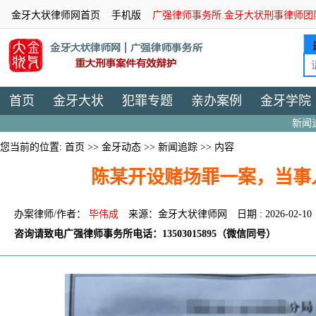
金牙大状律师网首页
手机版
广强律师事务所.金牙大状刑事律师团
首页
金牙大状
犯罪专题
亲办案例
金牙学院
新闻
您当前的位置:
首页
>>
金牙动态
>>
新闻追踪
>> 内容
陈某开设赌场罪一案，当事
办案律师/作者：
毕伟成
来源：金牙大状律师网
日期 : 2026-02-10
咨询请致电广强律师事务所电话：13503015895（微信同号）