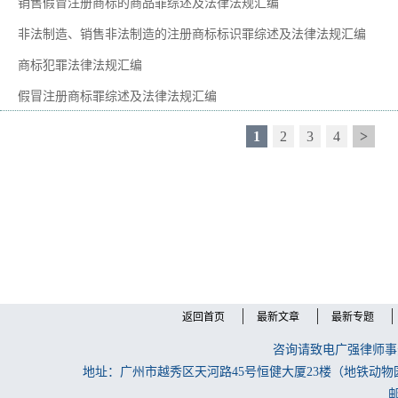
销售假冒注册商标的商品罪综述及法律法规汇编
非法制造、销售非法制造的注册商标标识罪综述及法律法规汇编
商标犯罪法律法规汇编
假冒注册商标罪综述及法律法规汇编
1
2
3
4
>
返回首页
最新文章
最新专题
咨询请致电广强律师事务所
地址：广州市越秀区天河路45号恒健大厦23楼（地铁动物
邮