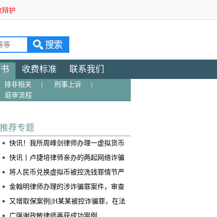
效辩护
文书
收费标准
联系我们
排非相关
|
刑事上诉
|
庭审流程
推荐专题
快讯！我所周峰剑律师办理一虚拟货币
交易所帮信案获判免于处罚
快讯丨卢捷培律师亲办的两起网络诈骗
案获不起诉！
将人民币兑换虚拟币被控洗钱罪情节严
重，我是如何争取到全案减轻处罚的！
​金翰明律师办理的涉诈骗罪案件，审查
起诉阶段当事人成功取保
又增取保案例||H某某被控诈骗罪，在法
院阶段获得取保候审
广强谢政敏律师再获成功案例