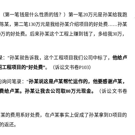
录：“（第一笔钱是什么性质的钱？）第一笔20万元是孙某给我跑
陈某，第二笔130万元是我给孙某介绍项目的好处费……孙某
0万的好处费。后来孙某这个工程上赚到钱了，多给我30万，
问笔录：“孙某就告诉我，这个工程项目我们公司中标了，
他给
卢
工程项目的“好处费”
。（诉讼文书卷P103）
委的询问笔录：“
孙某
说这是
卢某
帮忙运作的，他要感谢
卢某
，
费给
卢某
。
孙某
让我去公司取80万元现金。
（诉讼文书卷
卢某的费用系好处费，在卢某事实上促成了孙某拿到D项目的
的返还。