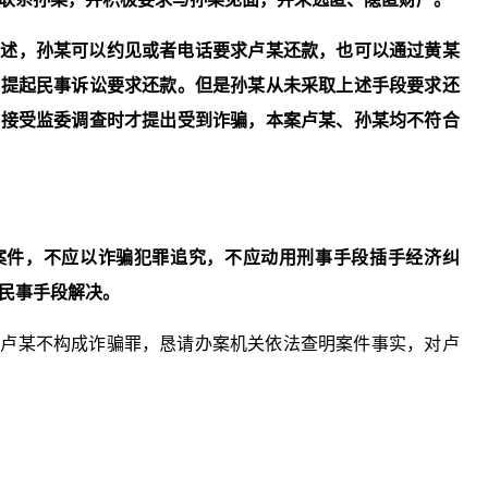
陈述，
孙某
可以约见或者电话要求
卢某
还款，也可以通过
黄某
院提起民事诉讼要求还款。但是
孙某
从未采取上述手段要求还
在接受监委调查时才提出受到诈骗，本案
卢某
、
孙某
均不符合
案件，不应以诈骗犯罪追究，不应动用刑事手段插手经济纠
民事手段解决。
中卢某不构成诈骗罪，恳请办案机关依法查明案件事实，对卢