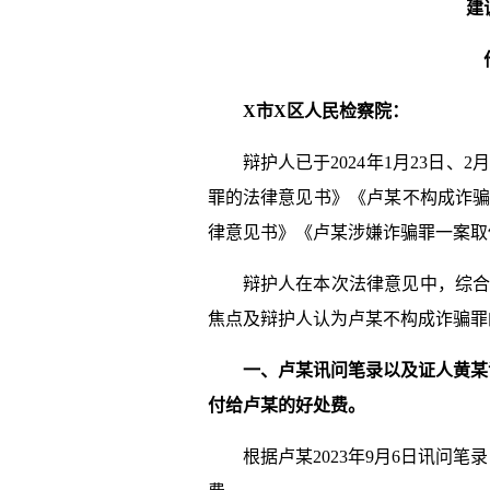
建
X
市
X
区人民检察院
：
辩护人已于2024年1月23日、
罪的法律意见书》《卢某不构成诈
律意见书》《卢某涉嫌诈骗罪一案取
辩护人在本次法律意见中，综
焦点及辩护人认为卢某不构成诈骗罪
一、
卢某
讯问笔录以及证人
黄某
付给
卢某
的好处费。
根据卢某2023年9月6日讯问笔