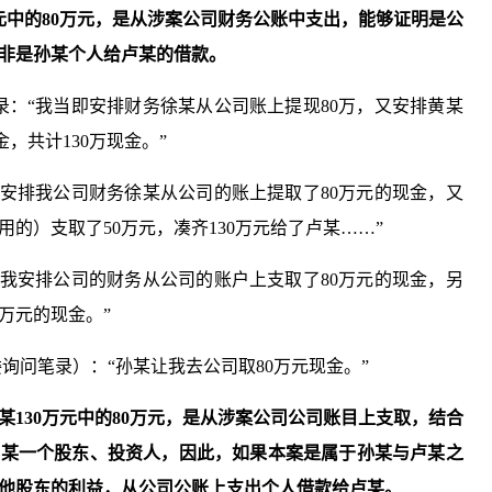
元中的
80
万元，是从
涉案
公司
财务公账中支出，能够证明是公
非是
孙某
个人给
卢某
的借款。
问笔录：“我当即安排财务徐某从公司账上提现80万，又安排黄某
，共计130万现金。”
录：“安排我公司财务徐某从公司的账上提取了80万元的现金，又
的）支取了50万元，凑齐130万元给了卢某……”
录：“我安排公司的财务从公司的账户上支取了80万元的现金，另
万元的现金。”
察委询问笔录）：“孙某让我去公司取80万元现金。”
某
130
万元中的
80
万元，是从
涉案
公司
公司账目上支取，结合
孙某
一个股东、投资人，因此，如果本案是属于
孙某
与
卢某
之
其他股东的利益，从公司公账上支出个人借款给
卢某
。