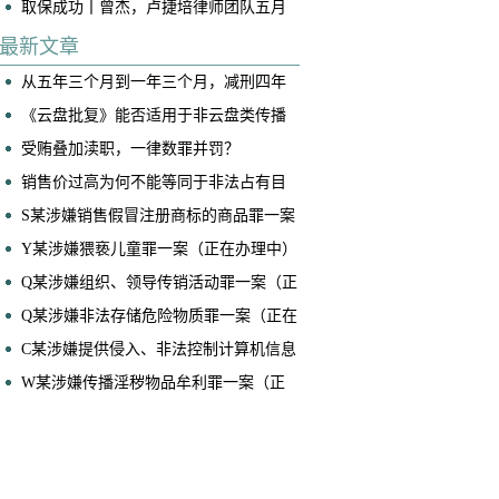
取保成功丨曾杰，卢捷培律师团队五月
底连续两起案件成功取保
最新文章
从五年三个月到一年三个月，减刑四年
——黄佳博律师、马泽恩律师承办案件
《云盘批复》能否适用于非云盘类传播
获广州律协业务成果奖
淫秽物品牟利案件？
受贿叠加渎职，一律数罪并罚？
销售价过高为何不能等同于非法占有目
的？——兼论销售型诈骗案件的核心辩
S某涉嫌销售假冒注册商标的商品罪一案
护要点
（正在办理中）
Y某涉嫌猥亵儿童罪一案（正在办理中）
​Q某涉嫌组织、领导传销活动罪一案（正
在办理中）
Q某涉嫌非法存储危险物质罪一案（正在
办理中）
C某涉嫌提供侵入、非法控制计算机信息
系统程序、工具罪一案（正在办理中）
W某涉嫌传播淫秽物品牟利罪一案（正
在办理中）