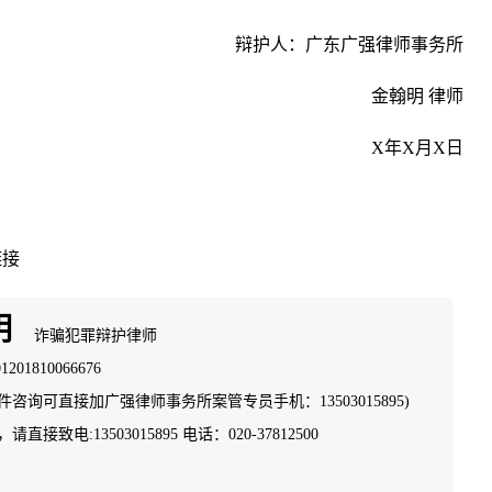
辩护人：广东广强律师事务所
金翰明 律师
X年X月X日
链接
明
诈骗犯罪辩护律师
201810066676
咨询可直接加广强律师事务所案管专员手机：13503015895)
直接致电:13503015895 电话：020-37812500