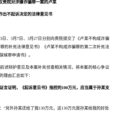
议贵院对涉嫌诈骗罪一案的
卢某
作出不起诉决定的
法律意见
书
2月3日、3月7日、3月27日分别向贵院提交了《卢某不构成诈骗
骗罪的补充法律意见书》《卢某不构成诈骗罪的第二次补充法
保候审申请书》。
合前述辩护意见及本案补充侦查相关情况，将本案的核心争议
的理由汇总如下：
证言证明，《起诉意见书》指控的
100
万元，应当属于
孙某
支
录：“另外孙某还给了我130万元，这130万元是孙某给我的好处