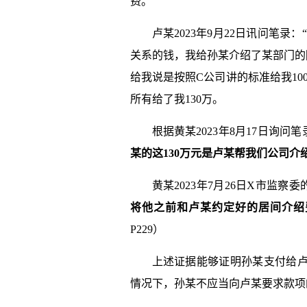
费。
卢某2023年9月22日讯问笔
关系的钱，我给孙某介绍了某部门的
给我说是按照C公司讲的标准给我10
所有给了我130万。
根据黄某2023年8月17日询
某
的这130万元是
卢某
帮我们公司介绍
黄某2023年7月26日X市监察
将他之前和
卢某
约定好的居间介绍
P229）
上述证据能够证明孙某支付给
情况下，孙某不应当向卢某要求款项