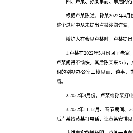
四、
卢某
、
孙某
事前、事后的行
根据卢某陈述，孙某2022年4
整个过程中从未提出卢某涉嫌诈骗，直
辩护人在会见卢某时，卢某提出
1.卢某在2022年5月份回了
卢某闹得不愉快。其后陈某来X市，
租的别墅办公室三楼见面、谈事，
盾。
2.2022年9月份，卢某给孙
3.2022年11-12月、春节
后卢某给黄某打电话，让黄某安排见
上述事实能够证明，
卢某
一直在