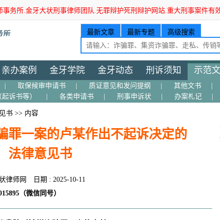
师事务所.金牙大状刑事律师团队.无罪辩护死刑辩护网站.重大刑事案件有
最新文章
最新专题
高级搜索
亲办案例
金牙学院
金牙动态
刑诉须知
示范
|
取保候审申请书
|
质证意见和发问提纲
|
其他文书
|
（起诉书等）
|
各类申请书
|
刑事申诉状
|
办案札记
|
见书
>> 内容
骗罪一案的卢某作出不起诉决定的
法律意见书
状律师网
日期 : 2025-10-11
15895（微信同号）