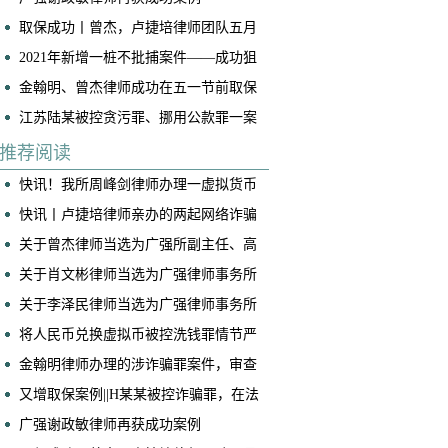
取保成功丨曾杰，卢捷培律师团队五月
底连续两起案件成功取保
2021年新增一桩不批捕案件——成功狙
击“仙人跳”
金翰明、曾杰律师成功在五一节前取保
一名诈骗案当事人
江苏陆某被控贪污罪、挪用公款罪一案
(挪用公款罪不成立)
推荐阅读
快讯！我所周峰剑律师办理一虚拟货币
交易所帮信案获判免于处罚
快讯丨卢捷培律师亲办的两起网络诈骗
案获不起诉！
关于曾杰律师当选为广强所副主任、高
级合伙人的公告
关于肖文彬律师当选为广强律师事务所
副主任、高级合伙人的公告
关于李泽民律师当选为广强律师事务所
执行主任的公告
将人民币兑换虚拟币被控洗钱罪情节严
重，我是如何争取到全案减轻处罚的！
​金翰明律师办理的涉诈骗罪案件，审查
起诉阶段当事人成功取保
又增取保案例||H某某被控诈骗罪，在法
院阶段获得取保候审
广强谢政敏律师再获成功案例