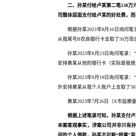
二、
孙某
付给
卢某
第二笔
130
万
司整体层面支付给
卢某
的好处费，而
根据孙某2023年8月16日询
从我尾号B农商银行卡支取了50万现金
孙某2023年8月23日询问笔
安排黄某从他的银行卡（实际是我使用
孙某2023年9月19日询问笔
外安排黄某从我个人账户上支取了50
黄某2023年7月26日（X市监
根据上述笔录可知，
孙某
支付
卢
本案客观事实，
涉案
公司
并非只有
间的个人借款，
孙某
不可能“损害”