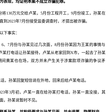
为表现，均证明本案不成立诈骗犯罪。
月份将130万元交给卢某，5月份工程开工，9月份竣工，孙某在
到2023年7月份接受监委调查时，才提出被诈骗。
以下事实：
老家，6、7月份与孙某见过几次面，8月份孙某因为王某的事情与
卢某打电话让孙某接待，卢某从老家回到X市，一起去了孙某
期间黄某也在场，双方并未产生关于涉案款项诈骗的争议矛
某打电话，孙某回复短信说在外地，回来后给卢某电话。
期间、2023年3月初，卢某一直在给孙某打电话，孙某一直没接，其
面，孙某说暂时不见。
联系
孙某
，并积极要求与
孙某
见面，并未逃匿、隐匿财产。