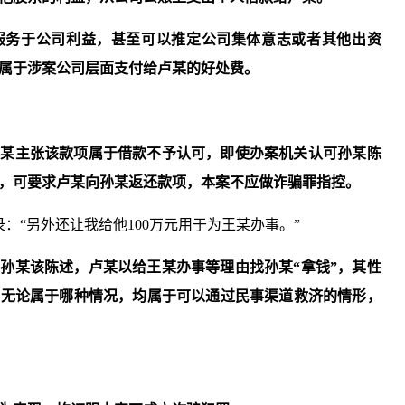
服务于公司利益，甚至可以推定公司集体意志或者其他出资
属于涉案公司层面支付给
卢某
的好处费。
孙某
主张该款项属于借款不予认可，即使办案机关认可
孙某
陈
，可要求
卢某
向
孙某
返还款项，本案不应做诈骗罪指控。
笔录：“另外还让我给他100万元用于为王某办事。”
可
孙某
该陈述，
卢某
以给
王某办事
等理由找
孙某
“拿钱”，其性
，无论属于哪种情况，均属于可以通过民事渠道救济的情形，