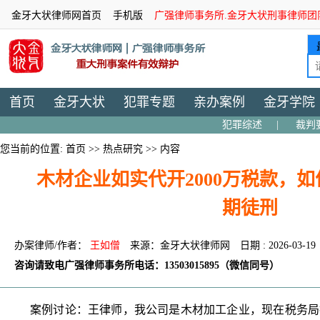
金牙大状律师网首页
手机版
广强律师事务所.金牙大状刑事律师团
首页
金牙大状
犯罪专题
亲办案例
金牙学院
犯罪综述
|
裁判
您当前的位置:
首页
>>
热点研究
>> 内容
木材企业如实代开2000万税款，
期徒刑
办案律师/作者：
王如僧
来源：金牙大状律师网
日期 : 2026-03-19
咨询请致电广强律师事务所电话：13503015895（微信同号）
案例讨论：王律师，我公司是木材加工企业，现在税务局