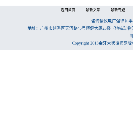
返回首页
最新文章
最新专题
咨询请致电广强律师事务所
地址：广州市越秀区天河路45号恒健大厦23楼（地铁动物
邮
Copyright 2013金牙大状律师网版权所有