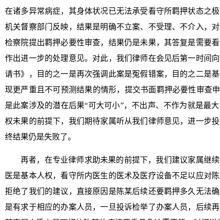
在诸多异常病症，其身体状况已无法承受看守所羁押状态之极
机关督察部门反映，结果是明确不立案、不受理、不介入，对
检察院提出羁押必要性审查，结果仍是未果，其答复是需要看
作出进一步的处理意见。对此，我们律师在会见后第一时间向
请书》，目的之一是再次强调此案是冤假错案，目的之二是基
现更严重且不可预测结果的情形，提交书面羁押必要性审查申
是此案涉及的潜在后果“可大可小”，不出声、不作为就是最
权未果的前提下，我们期待家属听从我们律师意见，进一步投
终结果仍是失败了。
再者，在专业律师求助未果的前提下，我们建议家属继续
医是基本人权，看守所内医生的医术及医疗设备不足以应对陈
拒绝了我们的建议，直接原因是陈某后续还要羁押多久无法确
是有求于相应的办案人员，一旦投诉检举了办案人员，后续再