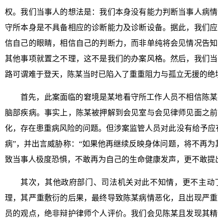
权。我们当事人的想法是：我们本身没有能力判断当事人病情
守所本身是不具备相应的诊断能力及诊断设备。据此，我们应
信自己的眼睛，相信自己的判断力，而非单纯将会见情况告知
其他事项就置之不理，这不是我们的办案风格。然后，我们当
路可谓难于登天，陈某当时已陷入了重重阻力与孤立无援的绝
首先，此案面临的窘境是某地看守所工作人员不相信陈某
脑部疾病。事实上，陈某被押解到会见室与会见律师见面之前
化，存在患重病风险的问题。但涉案监管人员对此没有给予应
病”，并出言威胁称：“如果他再继续反映身体问题，将不再为
致当事人极度恐惧，不敢再为自己的生命健康发声，更不敢提
其次，其他政府部门、司法机关对此不知情，更不主动
理，其严重敷衍的后果，最终导致陈某病情恶化，且出现严重
员的观点，绝非辩护律师个人评价。我们会见陈某且发现其精