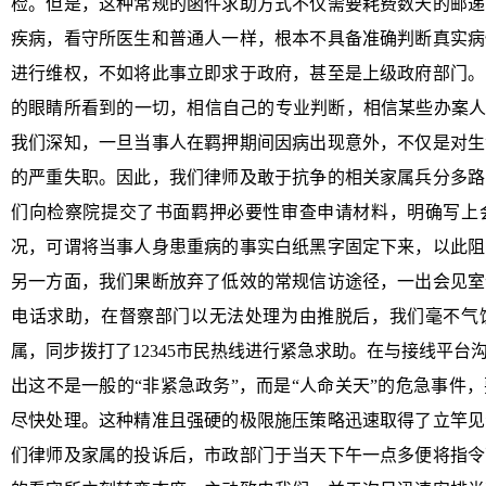
检。但是，这种常规的函件求助方式不仅需要耗费数天的邮递
疾病，看守所医生和普通人一样，根本不具备准确判断真实病
进行维权，不如将此事立即求于政府，甚至是上级政府部门。
的眼睛所看到的一切，相信自己的专业判断，相信某些办案人
我们深知，一旦当事人在羁押期间因病出现意外，不仅是对生
的严重失职。因此，我们律师及敢于抗争的相关家属兵分多路
们向检察院提交了书面羁押必要性审查申请材料，明确写上
况，可谓将当事人身患重病的事实白纸黑字固定下来，以此阻
另一方面，我们果断放弃了低效的常规信访途径，一出会见室
电话求助，在督察部门以无法处理为由推脱后，我们毫不气
属，同步拨打了12345市民热线进行紧急求助。在与接线平
出这不是一般的“非紧急政务”，而是“人命关天”的危急事件
尽快处理。这种精准且强硬的极限施压策略迅速取得了立竿见
们律师及家属的投诉后，市政部门于当天下午一点多便将指令