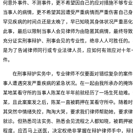
何意外事件、不测事件，更不希望因自己的应对措施不够专业
当事人的病情，更不希望其因遭受严重病情而严重伤害自己身
罕见疾病的时间点还是太晚了，早已知晓其身体状况严重恶化
此事，最后以限制当事人会见律师为由隐匿其病情，最终导致
充分证实刑事辩护、刑事会见的专业性，绝非人人可胜任的。
是为了告诫律师同行或专业法律人员，应如何有效应对十年
件。
在刑事辩护实务中，专业律师不仅要面对错综复杂的案件
事人遭遇突发严重疾病的紧急状况。在一起由我所承办的掩饰
某地某看守所的当事人陈某在半年前就经历了一场生死劫难。
某，且此案案发之后，陈某一直被羁押在某看守所中。随着时
其突然中情绪失控，陶淘大哭，要求我们律师帮助她，要求律
就诊。但熟悉司法实务、熟悉会见流程之人都知晓，被羁押被
程度，应否马上送医，决定权绝非掌握在辩护律师手中，辩