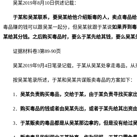
吴某2019年8月10日供述记载：
于某和吴某联系，要吴某给他介绍贩毒的人，卖点毒品给
毒品赚的钱可以跟吴某一起分，但吴某就跟于某说
如果弄到毒
某给其分钱。
之后购买毒品时，要么于某先给其钱，要么吴某
证据材料卷3第89-90页
吴某2019年9月4日笔录记载，于某从吴某处拿走毒品，
按吴某笔录所述，于某和吴某共谋贩卖毒品的方案如下：
1．
吴某负责购买毒品，交给于某，由于某负责寻找买家
2．
购买毒品的钱或者由吴某先出，或者于某先给其出资
3．
于某贩卖的毒品都是从吴某那边拿的，但是没有给过