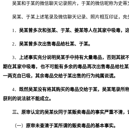
吴某和于某的微信聊天记录照片，于某的微信昵称为史蒂文
吴某、于某上述笔录及微信聊天记录、照片相互印证，充
1．
吴某曾多次和张某、于某、姜某等人在其家中吸毒，
2．
吴某曾多次出售毒品给杜某、于某。
3．
上述事实充分说明吴某手中持有大量毒品，否则其就
期在其家中吸毒，也不可能有多余的毒品再次出售毒品给杜某
一两克自已吸，其余毒品交给于某出售的行为纯属说谎。
4．
既然吴某没有将其购买的毒品交给于某，吴某笔录所
获利的说法就不能成立。
三、原审认定的吴某伙同于某贩卖毒品的事实严重不清，
（一）
原审未查清于某所谓的贩卖毒品的基本事实。