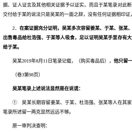
据、证人证言及其他相关证据予以证实，而且于某笔录对此断
交付给于某的说法只是吴某的一面之辞，没有任何证据相印证
2．
在案证据充分证明，吴某多次容留姜某、于某、张某
出售毒品给杜浩强、于某等人吸食，足以证明吴某手里存有大
给于某。
吴某2019年8月11日笔录记载，（购买毒品后），
他只留
（卷3第98页）
吴某笔录上述说法显然是在说谎：
① 吴某长期容留姜某、于某、杜浩强、张某等人在其家
笔录所述留一两克显然远远不够。
原一审判决查明：