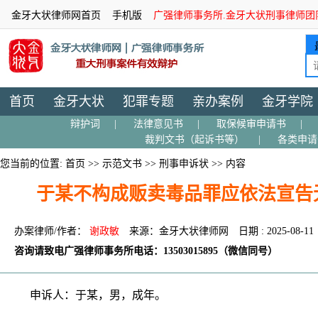
金牙大状律师网首页
手机版
广强律师事务所.金牙大状刑事律师团
首页
金牙大状
犯罪专题
亲办案例
金牙学院
辩护词
|
法律意见书
|
取保候审申请书
|
裁判文书（起诉书等）
|
各类申请
您当前的位置:
首页
>>
示范文书
>>
刑事申诉状
>> 内容
于某不构成贩卖毒品罪应依法宣告
办案律师/作者：
谢政敏
来源：金牙大状律师网
日期 : 2025-08-11
咨询请致电广强律师事务所电话：13503015895（微信同号）
申诉人：于某，男，成年。