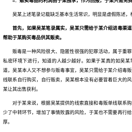
4．
贩卖毒品的利润由于某独享，作为回报，于某只需免
吴某上述笔录记载缺乏基本生活常识，明显是虚假陈述，
首先，如果吴某笔录属实，吴某只需给于某介绍进毒渠道
帮助于某购买毒品供其贩卖。
贩毒是一种风险很大、隐匿性很强的犯罪活动，属于重罪
私密环境下进行，知道的人越少越好。如果于某真的如吴某
道，吴某本人又不想参与贩毒事宜，吴某只需给于某介绍毒贩
线联系自行购买，自行贩卖，吴某根本没有必要冒着巨大的风
某让其出售获利。
对于某来说，根据吴某提供的线索直接和毒贩单线联系购
少了中转环节，增加了事情败露的风险，于某也不需要再行给
厚。