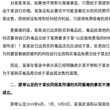
对吴某来说，如果他不想参与贩毒事宜，只需给于某提供
由于某自行办理。吴某没有必要也不可能冒着巨大的风险费尽
某出售，而他却没有得到任何经济利益，只获得免费吸毒的资
更离谱的是，吴某自已出资购买到毒品后，毒品就是他的
何还要将自已的毒品交给于某再奢求于某“以后我免费吸的时
录所述）？吴某自已出资买的毒品还白白送给于某，反而自已
为何要冒着被抓被判的风险自行出资购买毒品免费交给于某出
而且，吴某在笔录中表示其已经明确表示其不想和于某合
为于某购买毒品再交给于某由其出售的道理。
二、
原审认定的于某伙同吴某所谓的共同贩毒的事实不清
成立。
原审认定2019年6月、7月、8月9日，吴某赴洛阳从程某处