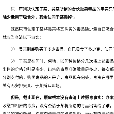
原一审判决认定于某、吴某所谓的合伙贩卖毒品的事实只
除少量用于吸食外，其余伙同于某卖掉
”。
既然原审认定于某将吴某将其购买的毒品除少量自已吸食
就应当查清以下事实：
① 吴某到底购买了多少毒品，自已吸食了多少克，伙同
② 于某是在何时、何地，以何种价格分几次将上述毒品
出售的价格分别是多少，出售的毒品准确数量是多少，每次都
分别支付的，购买毒品的人是谁，毒品现在何处，毒资在哪里
关有无安排吴某、于某辩认现场。
但是，截止现在，原审根本没有查清上述贩毒事实：
办案
收缴到相应的毒资，没有查清于某将所谓的毒品出售给了谁，
毒品的准确数量，没有查清毒资的准确数额，更没有查清购毒