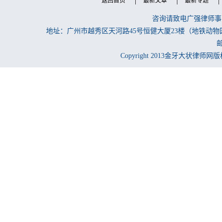
返回首页
最新文章
最新专题
咨询请致电广强律师事务所
地址：广州市越秀区天河路45号恒健大厦23楼（地铁动物
邮
Copyright 2013金牙大状律师网版权所有