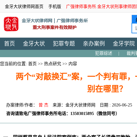
金牙大状律师网首页
手机版
广强律师事务所.金牙大状刑事律师团
首页
金牙大状
犯罪专题
亲办案例
金牙学院
犯罪综述
|
裁判
您当前的位置:
首页
>>
热点研究
>> 内容
两个“对敲换汇”案，一个判有罪
别在哪里？
办案律师/作者：
曾 杰
来源：金牙大状律师网
日期 : 2026-06-25
咨询请致电广强律师事务所电话：13503015895（微信同号）