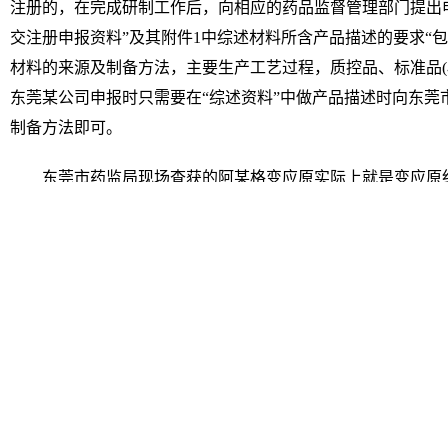
注册的，在完成研制工作后，向相应的药品监督管理部门提出
交注册申报资料”及其附件1中综述材料所含产品描述的要求“
材料的来源及制备方法，主要生产工艺过程，质控品、标准品(
东莞某公司申报时只需要在“综述资料”中做产品描述时向东莞
制备方法即可。
东莞市药监局现场查获的阿某格变应原实际上就是变应原
描述的成分是“氯化钠、多聚赖氨酸水溶液、蛋白酶稳定剂”，
氨酸水溶液”，二者实质上是一样的：多出来的氯化钠和蛋白酶
主要原材料，在申报第一类体外诊断试剂时不需要申报。
事实上，阿某格变应原在瓶身上对成分的描述是符合东莞
司于2013年申请续证并变更产品名字时东莞市药监局到某公
验后才予以批准，并为其颁发新证的，由此可以得出东莞市药
分的描述为氯化钠、多聚赖氨酸水溶液、蛋白酶稳定剂仍然许