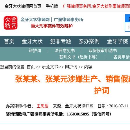
金牙大状律师网首页
手机版
广强律师事务所.金牙大状刑事律师团
首页
金牙大状
犯罪专题
亲办案例
金牙学院
辩护词
|
法律意见书
|
取保候审申请书
|
裁判文书（起诉书等）
|
各类申请
您当前的位置:
首页
>>
示范文书
>>
辩护词
>> 内容
张某某、张某元涉嫌生产、销售假
护词
办案律师/作者：
王思鲁
来源：金牙大状律师网
日期 : 2016-07-11
咨询请致电广强律师事务所电话：13503015895（微信同号）