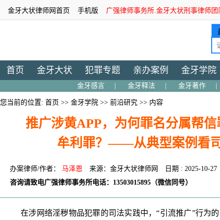
金牙大状律师网首页
手机版
广强律师事务所.金牙大状刑事律师团
首页
金牙大状
犯罪专题
亲办案例
金牙学院
金牙感言
|
金牙释法
|
金牙著作
|
您当前的位置:
首页
>>
金牙学院
>>
前沿研究
>> 内容
推广涉黄APP，为何罪名分属帮
牟利罪？——从典型案例看
办案律师/作者：
马泽恩
来源：金牙大状律师网
日期 : 2025-10-27
咨询请致电广强律师事务所电话：13503015895（微信同号）
在涉网络淫秽物品犯罪的司法实践中，“引流推广”行为