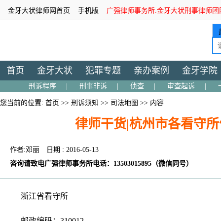
金牙大状律师网首页
手机版
广强律师事务所.金牙大状刑事律师团
首页
金牙大状
犯罪专题
亲办案例
金牙学院
刑诉程序
|
刑事非诉
|
侦查
|
审查起诉
|
您当前的位置:
首页
>>
刑诉须知
>>
司法地图
>> 内容
律师干货|杭州市各看守
作者:邓丽
日期 : 2016-05-13
咨询请致电广强律师事务所电话：13503015895（微信同号）
浙江省看守所
邮政编码：310012