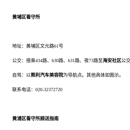
黄埔区看守所
地址：黄埔区文元路61号
公交：搭乘434路、b30路、b31路、夜73路至
海安社区
公
自驾：以
熊利汽车美容院
为导航点。其他具体如图示。
联系电话：020-32372720
黄浦区看守所顾送指南