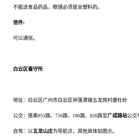
不能送食品药品，眼镜必须是全塑料的。
信件:
可以通信。
白云区看守所
地址：白云区广州市白云区钟落潭镇五龙岗村康杜岭
公交：搭乘855路、726路、180路、826路至
广成路站
公交
自驾：以
五龙山庄
为导航点，其他具体如图示。