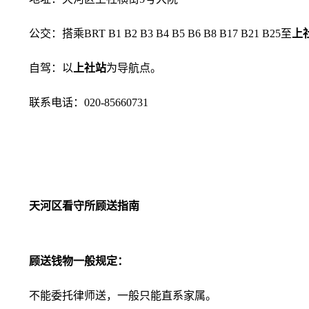
公交：搭乘BRT B1 B2 B3 B4 B5 B6 B8 B17 B21 B25至
上
自驾：以
上社站
为导航点。
联系电话：020-85660731
天河区看守所顾送指南
顾送钱物一般规定：
不能委托律师送，一般只能直系家属。