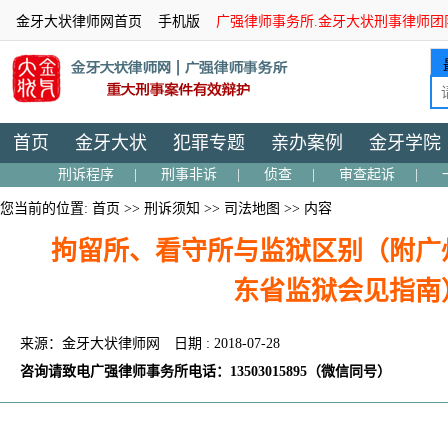
金牙大状律师网首页
手机版
广强律师事务所.金牙大状刑事律师团
首页
金牙大状
犯罪专题
亲办案例
金牙学院
刑诉程序
|
刑事非诉
|
侦查
|
审查起诉
|
您当前的位置:
首页
>>
刑诉须知
>>
司法地图
>> 内容
拘留所、看守所与监狱区别（附广
东省监狱会见指南
来源：金牙大状律师网
日期 : 2018-07-28
咨询请致电广强律师事务所电话：13503015895（微信同号）