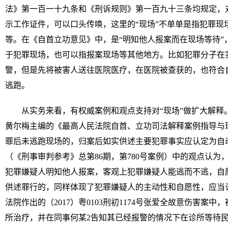
法》第一百一十九条和《刑诉规则》第一百九十三条均规定，
示工作证件，可以口头传唤，这里的“现场”不单单是指犯罪现
等。在《自首立功意见》中，是“明知他人报案而在现场等待”
于犯罪现场，也可以指报案现场等其他地方。比如犯罪分子在
警，但是先将被害人送往医院医疗，在医院被查获的，也符合
逃跑。
从实务来看，有权威案例和观点支持对“现场”做扩大解释
黄尔梅主编的《最高人民法院自首、立功司法解释案例指导与
罪后未逃跑现场的，归案后如实供述主要犯罪事实应认定为自
（《刑事审判参考》总第86期，第780号案例）中的观点认
犯罪嫌疑人明知他人报案，客观上犯罪嫌疑人能逃而不逃，自
供述罪行的，同样体现了犯罪嫌疑人的主动性和自愿性，应当
法院作出的（2017）粤0103刑初1174号张爱全故意伤害案
所治疗，并在同事何某2告知其已经报警的情况下在诊所等待