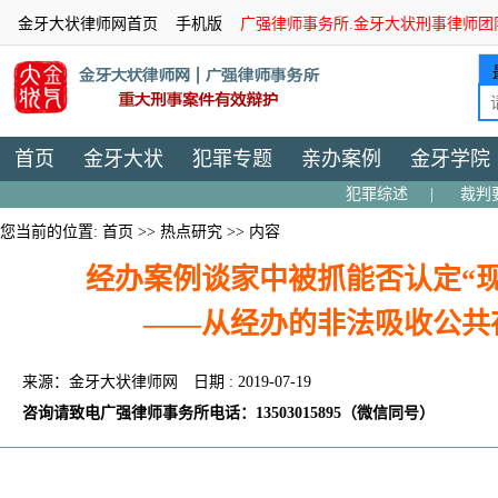
金牙大状律师网首页
手机版
广强律师事务所.金牙大状刑事律师团
首页
金牙大状
犯罪专题
亲办案例
金牙学院
犯罪综述
|
裁判
您当前的位置:
首页
>>
热点研究
>> 内容
经办案例谈家中被抓能否认定“
——从经办的非法吸收公共
来源：金牙大状律师网
日期 : 2019-07-19
咨询请致电广强律师事务所电话：13503015895（微信同号）