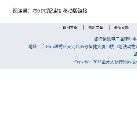
阅读量：799
PC版链接
移动版链接
返回首页
最新文章
最新专题
咨询请致电广强律师事务所
地址：广州市越秀区天河路45号恒健大厦23楼（地铁动物
邮
Copyright 2013金牙大状律师网版权所有