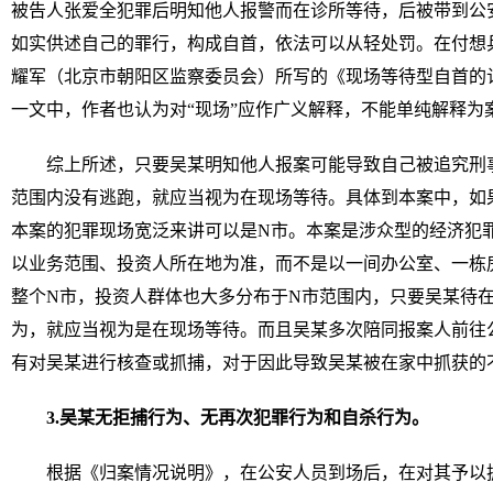
被告人张爱全犯罪后明知他人报警而在诊所等待，后被带到公
如实供述自己的罪行，构成自首，依法可以从轻处罚。在付想
耀军（北京市朝阳区监察委员会）所写的《现场等待型自首的认定
一文中，作者也认为对“现场”应作广义解释，不能单纯解释为
综上所述，只要吴某明知他人报案可能导致自己被追究刑
范围内没有逃跑，就应当视为在现场等待。具体到本案中，如
本案的犯罪现场宽泛来讲可以是N市。本案是涉众型的经济犯
以业务范围、投资人所在地为准，而不是以一间办公室、一栋
整个N市，投资人群体也大多分布于N市范围内，只要吴某待
为，就应当视为是在现场等待。而且吴某多次陪同报案人前往
有对吴某进行核查或抓捕，对于因此导致吴某被在家中抓获的
3.
吴某
无拒捕行为、无再次犯罪行为和自杀行为。
根据《归案情况说明》，在公安人员到场后，在对其予以