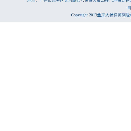
地址：广州市越秀区天河路45号恒健大厦23楼（地铁动物
邮
Copyright 2013金牙大状律师网版权所有