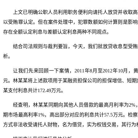
上文已明确公职人员利用职务便利向请托人放贷并收取高
以受贿罪认定。但在案件处理中，犯罪数额如何计算则是影响
存在全额认定利息与差额认定利息两种不同观点。
结合司法规则与裁判要旨，今天，我们就放贷收息型受贿
析。
让我们先来回顾一下案情，2011年8月至2012年10月
元。林某某将上述款项用于某融资担保公司的担保增信、短期
某支付利息共计172.49万元。
经查明，林某某同期向其他人员借款的最高月利率为2%
期市场最高利率1%，高出部分对应的利息共计57.5万元。
方式非法收受请托人财物，名为借贷，实为权钱交易，其行为