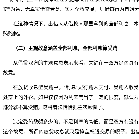
贷”为名，无真实借贷合意、实为全权交易，则借贷行为自始
在这种情况下，出借人从借款人那里拿到的全部利息，本
贿赂款。
（二）主观故意涵盖全部利息，全部利息算受贿
从借贷双方的主观意思表示来看，关键在于双方是否具有
故意。
在放贷收息型受贿中，“利息”是行贿人支付、受贿人收受
处穿上的外衣。如果仅仅因为利率高出了一定的限度，就认为
部分就不算受贿，这种看法恰恰把主次颠倒了。
决定受贿数额多少的，不是利率的高低，而是双方有没有
这个故意，所谓的放贷收息就只是掩盖权钱交易的幌子。出借