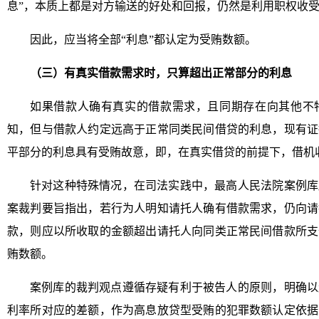
息”，本质上都是对方输送的好处和回报，仍然是利用职权收
因此，应当将全部“利息”都认定为受贿数额。
（三）有真实借款需求时，只算超出正常部分的利息
如果借款人确有真实的借款需求，且同期存在向其他不
知，但与借款人约定远高于正常同类民间借贷的利息，现有证
平部分的利息具有受贿故意，即，在真实借贷的前提下，借机
针对这种特殊情况，在司法实践中，最高人民法院案例库
案裁判要旨指出，若行为人明知请托人确有借款需求，仍向请
款，则应以所收取的金额超出请托人向同类正常民间借款所支
贿数额。
案例库的裁判观点遵循存疑有利于被告人的原则，明确以
利率所对应的差额，作为高息放贷型受贿的犯罪数额认定依据