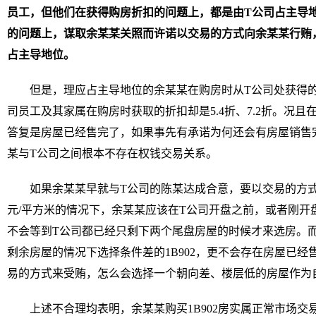
员工，但他们在获得购房折扣的问题上，都是由T公司占主导
的问题上，谋取余某某关照而许诺以交易的方式向余某某行贿
占主导地位。
但是，理应占主导地位的余某某在购房时从T公司处获得的
司员工及其家属在购房时获取的折扣却是5.4折、7.2折。况
答复是房屋已经售完了，如果事先有承诺为何还会有房屋销售
某与T公司之间根本不存在权钱交易关系。
如果余某某早就与T公司的陈某达成合意，要以交易的方
元/平方米的情况下，余某某应该在T公司开盘之前，或者刚开
不会等到T公司都已经只剩下两个尾盘房屋的时候才来选房。而且在
剩余房屋的情况下选择条件差的1B902，更不会存在房屋已
易的方式来受贿，怎么会选择一个朝向差、楼层低的房屋作为
上述不合理均表明，余某某购买1B902房实属正常市场交