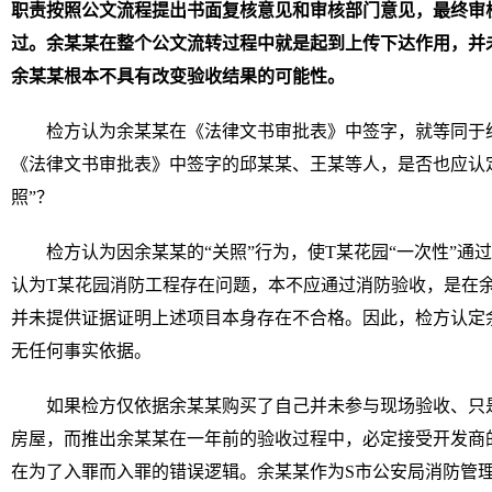
职责按照公文流程提出书面复核意见和审核部门意见，最终审
过。余某某在整个公文流转过程中就是起到上传下达作用，并
余某某根本不具有改变验收结果的可能性。
检方认为余某某在《法律文书审批表》中签字，就等同于
《法律文书审批表》中签字的邱某某、王某等人，是否也应认
照”？
检方认为因余某某的“关照”行为，使T某花园“一次性”通
认为T某花园消防工程存在问题，本不应通过消防验收，是在余
并未提供证据证明上述项目本身存在不合格。因此，检方认定余
无任何事实依据。
如果检方仅依据余某某购买了自己并未参与现场验收、只
房屋，而推出余某某在一年前的验收过程中，必定接受开发商的
在为了入罪而入罪的错误逻辑。余某某作为S市公安局消防管