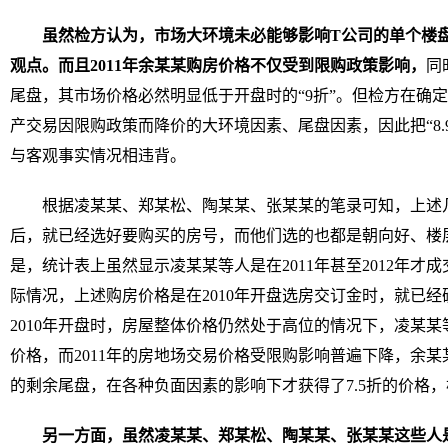
虽然检方认为，市场大环境未必能够影响T公司的单个楼
观点。而且2011年余某某购房价格不仅受到限购政策影响，
同
尾盘，其市场价格必然明显低于开盘时的“9折”。但检方在确定
产交易因限购政策而降价的大环境因素、尾盘因素，因此把“8.
与客观事实情况相违背。
根据凌某某、郑某松、陶某某、张某某的笔录可知，上述几
后，就已经选好要购买的房号，而他们选的也都是朝向好、楼
是，统计表上虽然显示凌某某等人是在2011年甚至2012年
际情况，上述购房价格是在2010年开盘选房交订金时，就已
2010年开盘时，房屋整体价格仍然处于高位的情况下，凌某
价格，而2011年的房地场交易价格受限购影响普遍下降，余
的剩余尾盘，在各种负面因素的影响下才获得了7.5折的价格
另一方面，虽然凌某某、郑某松、陶某某、张某某这些人