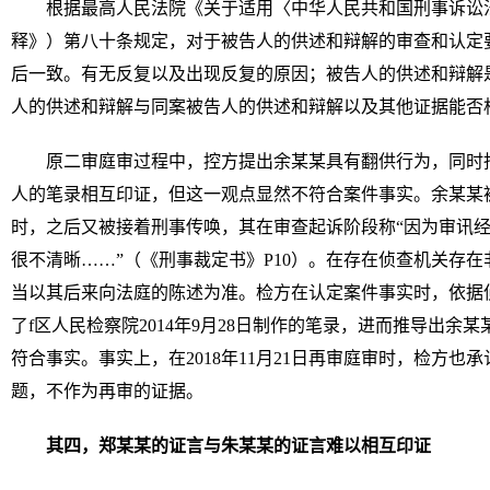
根据最高人民法院《关于适用〈中华人民共和国刑事诉讼
释》）第八十条规定，对于被告人的供述和辩解的审查和认定
后一致。有无反复以及出现反复的原因；被告人的供述和辩解
人的供述和辩解与同案被告人的供述和辩解以及其他证据能否
原二审庭审过程中，控方提出余某某具有翻供行为，同时
人的笔录相互印证，但这一观点显然不符合案件事实。余某某被
时，之后又被接着刑事传唤，其在审查起诉阶段称“因为审讯
很不清晰……”（《刑事裁定书》P10）。在存在侦查机关存
当以其后来向法庭的陈述为准。检方在认定案件事实时，依据
了f区人民检察院2014年9月28日制作的笔录，进而推导出余
符合事实。事实上，在2018年11月21日再审庭审时，检方
题，不作为再审的证据。
其四，郑某某的证言与朱某某的证言难以相互印证