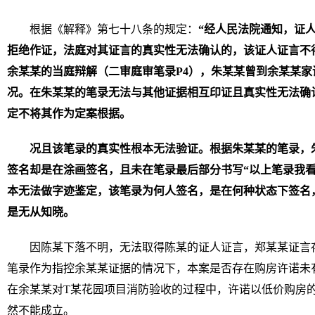
根据《解释》第七十八条的规定：
“经人民法院通知，证
拒绝作证，法庭对其证言的真实性无法确认的，该证人证言不
余某某的当庭辩解（二审庭审笔录P4），朱某某曾到余某某
况。在朱某某的笔录无法与其他证据相互印证且真实性无法确
定不将其作为定案根据。
况且该笔录的真实性根本无法验证。根据朱某某的笔录，
签名却是在涂画签名，且未在笔录最后部分书写“以上笔录我看
本无法做字迹鉴定，该笔录为何人签名，是在何种状态下签名
是无从知晓。
因陈某下落不明，无法取得陈某的证人证言，郑某某证言
笔录作为指控余某某证据的情况下，本案是否存在购房许诺未
在余某某对T某花园项目消防验收的过程中，许诺以低价购房
然不能成立。