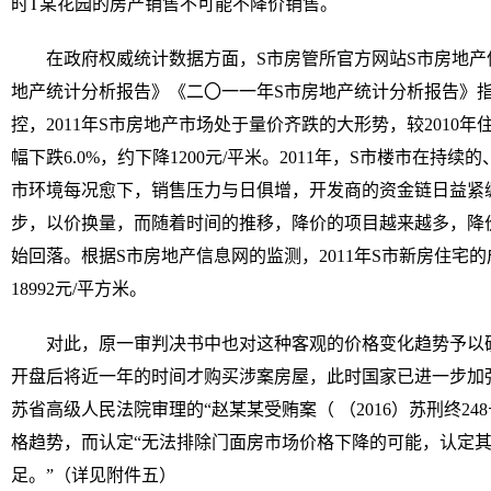
时T某花园的房产销售不可能不降价销售。
在政府权威统计数据方面，S市房管所官方网站S市房地产
地产统计分析报告》《二〇一一年S市房地产统计分析报告》
控，2011年S市房地产市场处于量价齐跌的大形势，较2010年
幅下跌6.0%，约下降1200元/平米。2011年，S市楼市在持
市环境每况愈下，销售压力与日俱增，开发商的资金链日益紧
步，以价换量，而随着时间的推移，降价的项目越来越多，降
始回落。根据S市房地产信息网的监测，2011年S市新房住宅的成
18992元/平方米。
对此，原一审判决书中也对这种客观的价格变化趋势予以
开盘后将近一年的时间才购买涉案房屋，此时国家已进一步加
苏省高级人民法院审理的“赵某某受贿案（ （2016）苏刑终2
格趋势，而认定“无法排除门面房市场价格下降的可能，认定
足。”（详见附件五）