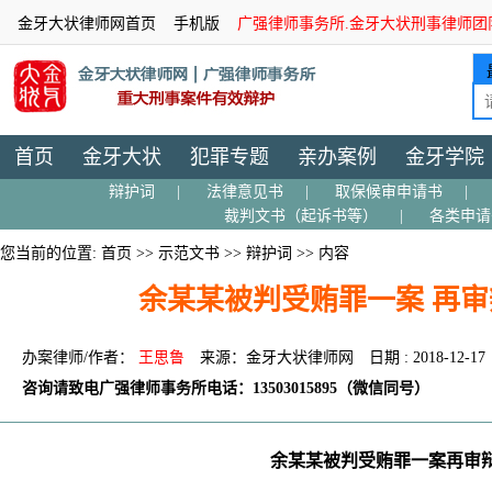
金牙大状律师网首页
手机版
广强律师事务所.金牙大状刑事律师团
首页
金牙大状
犯罪专题
亲办案例
金牙学院
辩护词
|
法律意见书
|
取保候审申请书
|
裁判文书（起诉书等）
|
各类申请
您当前的位置:
首页
>>
示范文书
>>
辩护词
>> 内容
余某某被判受贿罪一案 再
办案律师/作者：
王思鲁
来源：金牙大状律师网
日期 : 2018-12-17
咨询请致电广强律师事务所电话：13503015895（微信同号）
余某某被判受贿罪一案再审