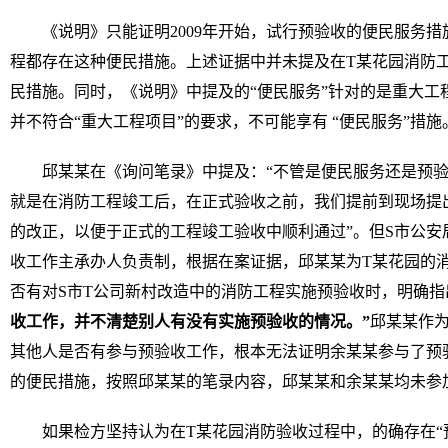
《说明》只能证明2009年开始，试行预验收的便民服务
程都存在这种便民措施。上述证据中并未提及在T某花园消防工
民措施。同时，《说明》中提及的“便民服务”针对的是重大工
并不符合“重大工程项目”的要求，不可能享有 “便民服务”措施
邱某某在《询问笔录》中提及：“不管是便民服务还是预
就是在消防工程竣工后，在正式验收之前，我们提前到现场提
的改正，以便于正式的工程竣工验收中顺利通过”。但S市公安
收工作主承办人负责制，根据在案证据，邱某某为T某花园的
否有对S市T公司新村改造中的消防工程实施预验收时，明确指
收工作，并不清楚别人有没有实施预验收的情况。”
邱某某作
其他人是否有参与预验收工作，根本无法证明余某某参与了预验
的便民措施，按照邱某某的笔录内容，邱某某和余某某均未参
如果检方坚持认为在T某花园消防验收过程中，的确存在“