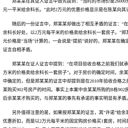
郑某某在其证人证言中首先提到：“当时的市场价是2600
元一平米给余科长。”此时2万元的优惠价格显示是在陈某向其
随后的一份证言中，郑某某却做出了相互矛盾的证言：“
余科长好处，以2万元每平米的价格卖给余科长一套房子。”郑
元价格是“当场”计算的，一会说是“提前”说好的，郑某某在确
证言自相矛盾。
郑某某在证人证言中提到：“在项目验收合格之前我们就承
方米的价格卖给余科长一套房子”。对于房价的确定时间，余某某
中确定的，但是郑某某的证言中却提到是在2010年验收合格
某购买902号房产的时间。事实上本案中余某某所购的B栋90
后余某某才购买的，与郑某某的事先有承诺的事实明显有矛盾
另外值得注意的是，如果按郑某某的证言，其“许诺”给余某
优惠折扣，而是以2万元每平米的固定购房价格买1套房，时间是在2