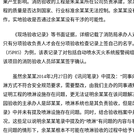
果产生影响。消防验收的工程是朱某某所在公司负责承建，余
程的质量是否达到国家、行业标准余某某无法控制。余某某没
作，实地验收是否通过余某某没有干涉的可能性。
《现场验收记录》等书面证据，详细记载了消防局承办人
只有分项验收负责人才会在分项验收检查记录上签自己的名字
（J5P85）为例，该表记录了对包括自动喷水灭火系统报警阀
该项目的消防验收人员邱某某签字确认。
虽然余某某2014年2月27日的《讯问笔录》中提及：“
淋方式不符合安全规范要求，需要整改，由我们主办的同事通
证明工程的喷淋设施存在问题，更无法证明余某某在该问题解决上
园验收的主承办人是邱某某，喷淋系统也是其负责验收，但是邱某
录》中并未有提及喷淋设施存在问题。同时，结合验收档案中
况，这些足以说明余某某笔录中提及的“喷淋”有问题的内容与
在问题的情形下，余某某根本不可能在喷淋验收的过程中给予T