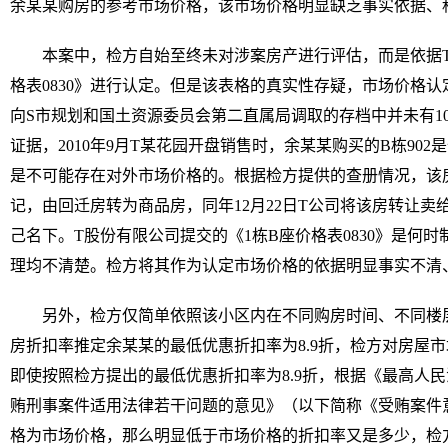
余某某购房的参考市场价格，该市场价格明显缺乏事实依据、
本案中，检方自始至终未对涉案房产进行评估，而是依据T
格表0830》进行认定。但是该表格的真实性存疑，市场价格
向S市规划和国土资源委员会第二直属局调取的存档中并未有1
证据，2010年9月T某花园开盘销售时，余某某购买的B栋90
是不可能存在对外市场价格的。根据检方提供的查册情况，该房是
记，由回迁房转为商品房，同年12月22日T公司将该房转让
己名下。T股份有限公司提交的《1栋B座价格表0830》是何
理均不清楚。检方将其作为认定市场价格的依据明显事实不清
另外，检方仅简单依照该小区内在不同购房时间、不同楼
房折扣率推定余某某的最低优惠折扣率为8.9折，检方对房屋
即使按照检方提出的最低优惠折扣率为8.9折，根据《最高人
贿刑事案件适用法律若干问题的意见》（以下简称《受贿案件意
格为市场价格，那么明显低于市场价格的折扣率又是多少，检