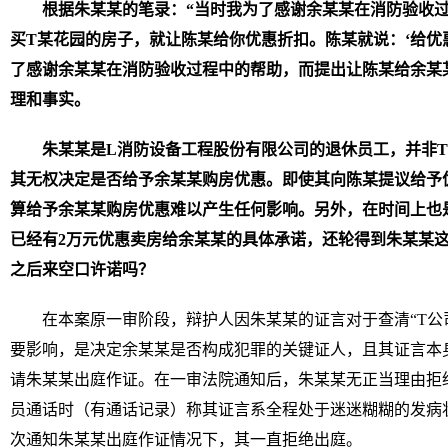
根据朱某某的笔录：“当时我为了感谢余某某在消防验收过
买T某花园的房子，就让陈某给你优惠折扣。陈某就说：‘给优
了感谢余某某在消防验收过程中的帮助，而提出让陈某给余某
理和事实。
朱某某是L消防设备工程股份有限公司的退休员工，并非
其无权决定是否给予余某某购房优惠。即使其向陈某提议给予
算给予余某某购房优惠难以产生任何影响。另外，在时间上也
已经有2万元优惠卖房给余某某的具体承诺，还轮得到朱某某
之后来空口许诺吗？
在本案原一审阶段，辩护人因朱某某的证言对于查清“T公
要影响，是决定余某某是否构成犯罪的关键证人，且其证言本
请朱某某出庭作证。在一审法院通知后，朱某某无正当理由拒
员通话时（有通话记录）称其证言系全程处于迷迷糊糊的发病
次通知朱某某出庭作证情况下，其一直拒绝出庭。