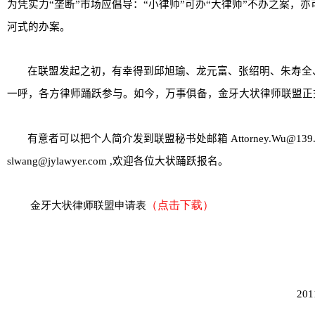
为凭实力“垄断”市场应倡导：“小律师”可办“大律师”不办之案，
河式的办案。
在联盟发起之初，有幸得到邱旭瑜、龙元富、张绍明、朱寿全
一呼，各方律师踊跃参与。如今，万事俱备，金牙大状律师联盟正
有意者可以把个人简介发到联盟秘书处邮箱
Attorney.Wu@139
slwang@jylawyer.com
,
欢迎各位大状踊跃报名。
（点击下载）
金牙大状律师联盟申请表
201