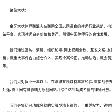
诸位大状：
金牙大状律师联盟志在联动全国志同道合的律师行业翘楚，构
益平台，实现律师自身价值和尊严，引领中国律师界的良性发展。
我们通过互访、演讲、组织论坛
､
网上视频会议、互发文案
､
友
销；就重大事件合力综合介入，实现个案公正，推动法治；就会员
等。
我们只对执业十年以上、在法律某领域有丰富经验
､
重实战亲
吐莲
､
喜上网有具影响力原创网站并综合达到功成名就的律师开放
我们是集结已功成名就的实战型精专律师，与单凭权力、钱财