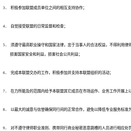
3
．
积极参加联盟成员单位之间的相互支持协作；
4
．
自觉接受联盟的日常监督和检查；
5
．
须遵守最高职业操守和国家法律，忠于当事人的合法权益，不得利用律
损害国家安全和利益，损害社会公共利益；
6
．
完成本联盟交办的工作，积极参加并支持本联盟组织的活动；
7
．
在力所能及的范围内给予本联盟其它成员在市场运作、业务工作开展上
8
．
以最大的诚意与信誉确保同行间的正常合作，避免以降低专业服务标准
9
．
对不遵守律师职业准则、携带同行商业秘密恶意跳槽的人员进行相应处