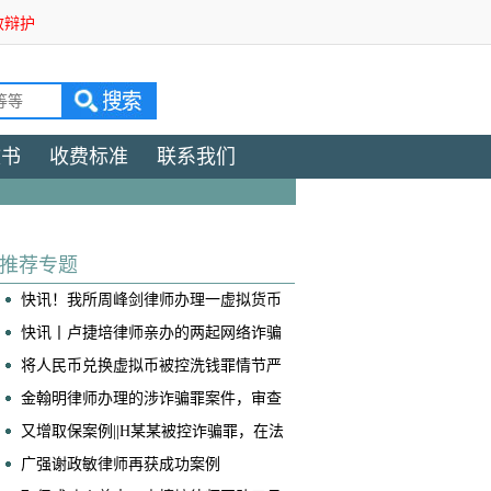
效辩护
文书
收费标准
联系我们
推荐专题
快讯！我所周峰剑律师办理一虚拟货币
交易所帮信案获判免于处罚
快讯丨卢捷培律师亲办的两起网络诈骗
案获不起诉！
将人民币兑换虚拟币被控洗钱罪情节严
重，我是如何争取到全案减轻处罚的！
​金翰明律师办理的涉诈骗罪案件，审查
起诉阶段当事人成功取保
又增取保案例||H某某被控诈骗罪，在法
院阶段获得取保候审
广强谢政敏律师再获成功案例