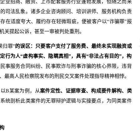
，企业招商、融资、上市配套服务行业蓬勃发展，但随之而来
化
的司法乱象。诸多企业咨询顾问、培训讲师、服务机构负责
存在适度夸大、履约存在轻微瑕疵，便被客户以“诈骗罪”报
机关提起公诉，甚至一审被判处重刑。
果归罪”
的误区：只要客户支付了服务费、最终未实现融资或
定行为人“虚构事实、隐瞒真相”，具有“非法占有目的”，构
了
民事服务合同纠纷、民事欺诈与刑事诈骗的核心界限，违背
、最高人民检察院发布的刑民交叉案件处理指导精神相悖。
以B某案为例，从
案件定性、证据审查、构成要件解构、类
，系统剖析此类案件的无罪辩护逻辑与实操要点，为同类案件
构