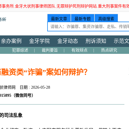
师事务所.金牙大状刑事律师团队.无罪辩护死刑辩护网站.重大刑事案件有
最新文章
最新专题
高级搜索
亲办案例
金牙学院
金牙动态
刑诉须知
示范
犯罪综述
|
裁判要旨
|
有效辩点
|
热点研究
融资类“诈骗”案如何辩护？
状律师网
日期 : 2026-05-28
15895（微信同号）
”的司法乱象