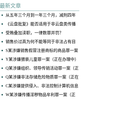
底连续两起案件成功取保
最新文章
从五年三个月到一年三个月，减刑四年
——黄佳博律师、马泽恩律师承办案件
《云盘批复》能否适用于非云盘类传播
获广州律协业务成果奖
淫秽物品牟利案件？
受贿叠加渎职，一律数罪并罚？
销售价过高为何不能等同于非法占有目
的？——兼论销售型诈骗案件的核心辩
S某涉嫌销售假冒注册商标的商品罪一案
护要点
（正在办理中）
Y某涉嫌猥亵儿童罪一案（正在办理中）
​Q某涉嫌组织、领导传销活动罪一案（正
在办理中）
Q某涉嫌非法存储危险物质罪一案（正在
办理中）
C某涉嫌提供侵入、非法控制计算机信息
系统程序、工具罪一案（正在办理中）
W某涉嫌传播淫秽物品牟利罪一案（正
在办理中）