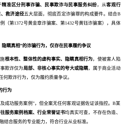
于
精准区分刑事诈骗、民事欺诈与民事服务纠纷
，从
客观行
质、救济途径
五大层面，彻底否定诈骗罪的构成要件。结合B
（第1372号黄金章诈骗案、第1432号黄钰诈骗案），具体
、隐瞒真相”的诈骗行为，仅存在民事履约争议
实施
根本性、整体性的虚构事实、隐瞒真相行为
，使被害人陷
民事欺诈仅为
局部、非核心事实的夸大或隐瞒
，属于商业活动
无任何欺诈行为，仅为履约质量争议。
的行为
历及成功服务案例”，但全案无任何客观证据佐证该指控。B某
过往服务案例档案、行业荣誉证书
均真实可查，不存在伪造、
融结合服务的专业能力，符合行业从业标准。