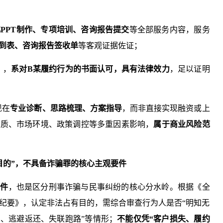
PPT制作、专项培训、咨询报告提交
等全部服务内容，服务
签到表、咨询报告签收单
等客观证据佐证；
》，
系对B某履约行为的书面认可，具有法律效力
，足以证明
现在
专业诊断、思路梳理、方案指导
，而非直接实现融资或上
资质、市场环境、政策调控等多重因素影响，
属于商业风险范
目的”，不具备诈骗罪的核心主观要件
要件
，也是区分刑事诈骗与民事纠纷的核心分水岭。根据《全
纪要》，认定非法占有目的，需综合审查行为人是否“明知无
、逃避返还、失联跑路”等情形；
不能仅凭“客户损失、履约