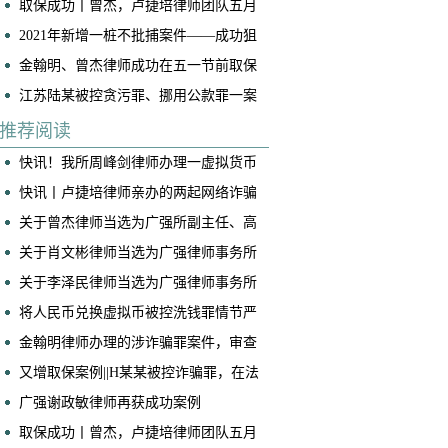
取保成功丨曾杰，卢捷培律师团队五月
底连续两起案件成功取保
2021年新增一桩不批捕案件——成功狙
击“仙人跳”
金翰明、曾杰律师成功在五一节前取保
一名诈骗案当事人
江苏陆某被控贪污罪、挪用公款罪一案
(挪用公款罪不成立)
推荐阅读
快讯！我所周峰剑律师办理一虚拟货币
交易所帮信案获判免于处罚
快讯丨卢捷培律师亲办的两起网络诈骗
案获不起诉！
关于曾杰律师当选为广强所副主任、高
级合伙人的公告
关于肖文彬律师当选为广强律师事务所
副主任、高级合伙人的公告
关于李泽民律师当选为广强律师事务所
执行主任的公告
将人民币兑换虚拟币被控洗钱罪情节严
重，我是如何争取到全案减轻处罚的！
​金翰明律师办理的涉诈骗罪案件，审查
起诉阶段当事人成功取保
又增取保案例||H某某被控诈骗罪，在法
院阶段获得取保候审
广强谢政敏律师再获成功案例
取保成功丨曾杰，卢捷培律师团队五月