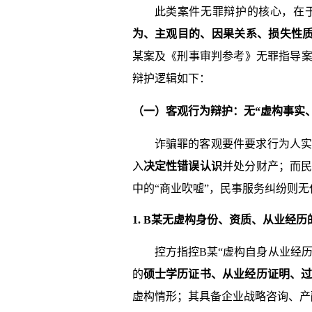
此类案件无罪辩护的核心，在
为、主观目的、因果关系、损失性
某案及《刑事审判参考》无罪指导案例
辩护逻辑如下：
（一）客观行为辩护：无“虚构事实
诈骗罪的客观要件要求行为人
入
决定性错误认识
并处分财产；而
中的“商业吹嘘”，民事服务纠纷则
1. B某无虚构身份、资质、从业经历
控方指控B某“虚构自身从业经
的
硕士学历证书、从业经历证明、
虚构情形；其具备企业战略咨询、产