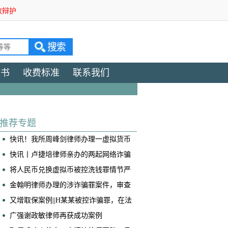
效辩护
文书
收费标准
联系我们
推荐专题
快讯！我所周峰剑律师办理一虚拟货币
交易所帮信案获判免于处罚
快讯丨卢捷培律师亲办的两起网络诈骗
案获不起诉！
将人民币兑换虚拟币被控洗钱罪情节严
重，我是如何争取到全案减轻处罚的！
​金翰明律师办理的涉诈骗罪案件，审查
起诉阶段当事人成功取保
又增取保案例||H某某被控诈骗罪，在法
院阶段获得取保候审
广强谢政敏律师再获成功案例