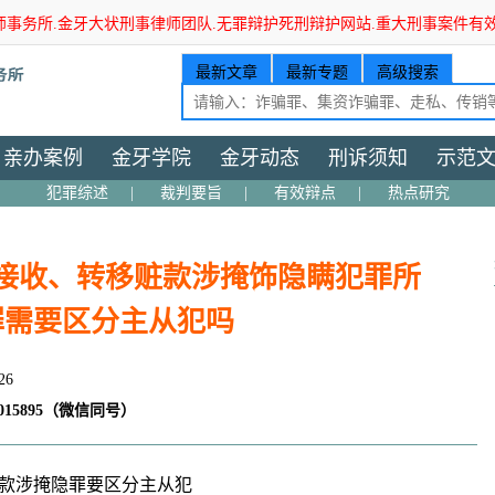
师事务所.金牙大状刑事律师团队.无罪辩护死刑辩护网站.重大刑事案件有
最新文章
最新专题
高级搜索
亲办案例
金牙学院
金牙动态
刑诉须知
示范
犯罪综述
|
裁判要旨
|
有效辩点
|
热点研究
接收、转移赃款涉掩饰隐瞒犯罪所
罪需要区分主从犯吗
26
15895（微信同号）
款涉掩隐罪要区分主从犯