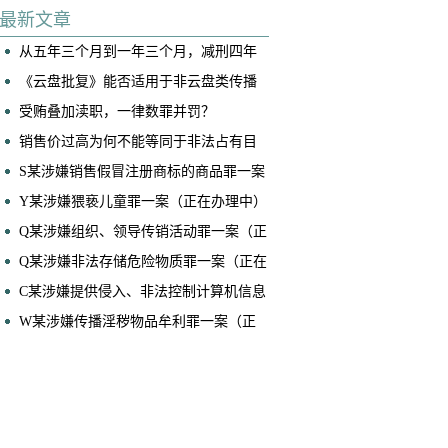
底连续两起案件成功取保
最新文章
从五年三个月到一年三个月，减刑四年
——黄佳博律师、马泽恩律师承办案件
《云盘批复》能否适用于非云盘类传播
获广州律协业务成果奖
淫秽物品牟利案件？
受贿叠加渎职，一律数罪并罚？
销售价过高为何不能等同于非法占有目
的？——兼论销售型诈骗案件的核心辩
S某涉嫌销售假冒注册商标的商品罪一案
护要点
（正在办理中）
Y某涉嫌猥亵儿童罪一案（正在办理中）
​Q某涉嫌组织、领导传销活动罪一案（正
在办理中）
Q某涉嫌非法存储危险物质罪一案（正在
办理中）
C某涉嫌提供侵入、非法控制计算机信息
系统程序、工具罪一案（正在办理中）
W某涉嫌传播淫秽物品牟利罪一案（正
在办理中）