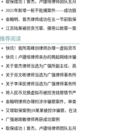
取保成功丨曾杰，卢捷培律师团队五月
底连续两起案件成功取保
2021年新增一桩不批捕案件——成功狙
击“仙人跳”
金翰明、曾杰律师成功在五一节前取保
一名诈骗案当事人
江苏陆某被控贪污罪、挪用公款罪一案
(挪用公款罪不成立)
推荐阅读
快讯！我所周峰剑律师办理一虚拟货币
交易所帮信案获判免于处罚
快讯丨卢捷培律师亲办的两起网络诈骗
案获不起诉！
关于曾杰律师当选为广强所副主任、高
级合伙人的公告
关于肖文彬律师当选为广强律师事务所
副主任、高级合伙人的公告
关于李泽民律师当选为广强律师事务所
执行主任的公告
将人民币兑换虚拟币被控洗钱罪情节严
重，我是如何争取到全案减轻处罚的！
​金翰明律师办理的涉诈骗罪案件，审查
起诉阶段当事人成功取保
又增取保案例||H某某被控诈骗罪，在法
院阶段获得取保候审
广强谢政敏律师再获成功案例
取保成功丨曾杰，卢捷培律师团队五月