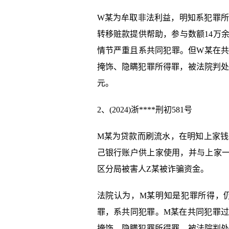
W某为牟取非法利益，明知系犯罪
转移赃款提供帮助，参与数额14万
情节严重且系共同犯罪。但W某在
掩饰、隐瞒犯罪所得罪，被法院判
元。
2、(2024)浙****刑初581号
M某为贷款而刷流水，在明知上家
己银行账户供上家使用，并与上家一
区分局被害人Z某被诈骗资金。
法院认为，M某明知是犯罪所得，
罪，系共同犯罪。M某在共同犯罪
掩饰、隐瞒犯罪所得罪，被法院判