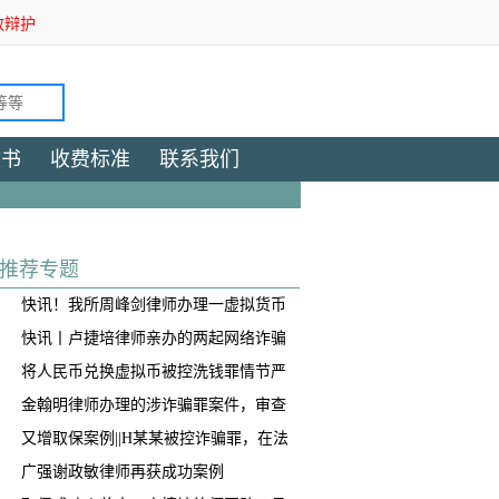
效辩护
文书
收费标准
联系我们
推荐专题
快讯！我所周峰剑律师办理一虚拟货币
交易所帮信案获判免于处罚
快讯丨卢捷培律师亲办的两起网络诈骗
案获不起诉！
将人民币兑换虚拟币被控洗钱罪情节严
重，我是如何争取到全案减轻处罚的！
​金翰明律师办理的涉诈骗罪案件，审查
起诉阶段当事人成功取保
又增取保案例||H某某被控诈骗罪，在法
院阶段获得取保候审
广强谢政敏律师再获成功案例