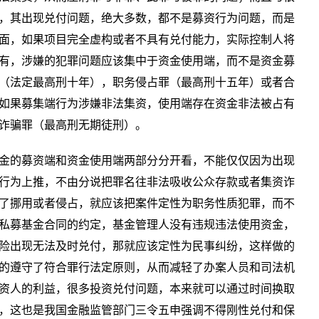
，其出现兑付问题，绝大多数，都不是募资行为问题，而是
面，如果项目完全虚构或者不具有兑付能力，实际控制人将
有，涉嫌的犯罪问题应该集中于资金使用端，而不是资金募
（法定最高刑十年），职务侵占罪（最高刑十五年）或者合
如果募集端行为涉嫌非法集资，使用端存在资金非法被占有
诈骗罪（最高刑无期徒刑）。
金的募资端和资金使用端两部分分开看，不能仅仅因为出现
行为上推，不由分说把罪名往非法吸收公众存款或者集资诈
了挪用或者侵占，就应该把案件定性为职务性质犯罪，而不
私募基金合同的约定，基金管理人没有违规违法使用资金，
险出现无法及时兑付，那就应该定性为民事纠纷，这样做的
的遵守了符合罪行法定原则，从而减轻了办案人员和司法机
资人的利益，很多投资兑付问题，本来就可以通过时间换取
，这也是我国金融监管部门三令五申强调不得刚性兑付和保