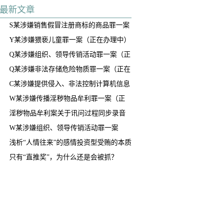
底连续两起案件成功取保
最新文章
S某涉嫌销售假冒注册商标的商品罪一案
（正在办理中）
Y某涉嫌猥亵儿童罪一案（正在办理中）
​Q某涉嫌组织、领导传销活动罪一案（正
在办理中）
Q某涉嫌非法存储危险物质罪一案（正在
办理中）
C某涉嫌提供侵入、非法控制计算机信息
系统程序、工具罪一案（正在办理中）
W某涉嫌传播淫秽物品牟利罪一案（正
在办理中）
淫秽物品牟利案关于讯问过程同步录音
录像相关问答
W某涉嫌组织、领导传销活动罪一案
（正在办理中）
浅析“人情往来”的感情投资型受贿的本质
与入罪逻辑
只有“直推奖”，为什么还是会被抓？