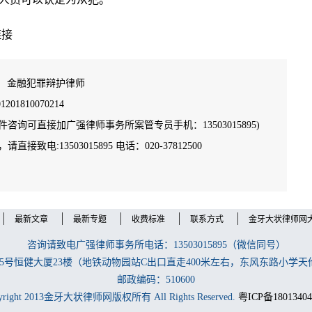
链接
金融犯罪辩护律师
201810070214
咨询可直接加广强律师事务所案管专员手机：13503015895)
直接致电:13503015895 电话：020-37812500
最新文章
最新专题
收费标准
联系方式
金牙大状律师网
咨询请致电广强律师事务所电话：13503015895（微信同号）
5号恒健大厦23楼（地铁动物园站C出口直走400米左右，东风东路小学
邮政编码：510600
yright 2013金牙大状律师网版权所有 All Rights Reserved.
粤ICP备1801340