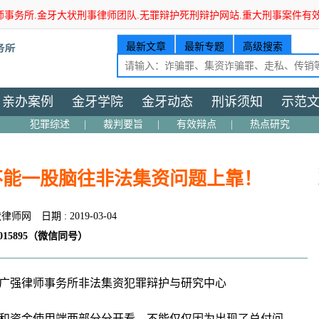
师事务所.金牙大状刑事律师团队.无罪辩护死刑辩护网站.重大刑事案件有
最新文章
最新专题
高级搜索
亲办案例
金牙学院
金牙动态
刑诉须知
示范
犯罪综述
|
裁判要旨
|
有效辩点
|
热点研究
不能一股脑往非法集资问题上靠！
状律师网
日期 : 2019-03-04
15895（微信同号）
广强律师事务所非法集资犯罪辩护与研究中心
和资金使用端两部分分开看，不能仅仅因为出现了兑付问