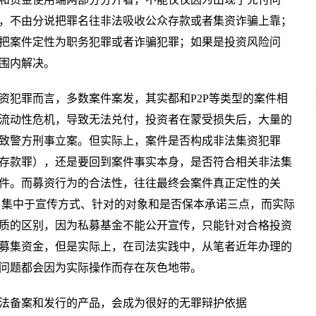
，不由分说把罪名往非法吸收公众存款或者集资诈骗上靠；
把案件定性为职务犯罪或者诈骗犯罪；如果是投资风险问
围内解决。
资犯罪而言，多数案件案发，其实都和P2P等类型的案件相
流动性危机，导致无法兑付，投资者在蒙受损失后，大量的
致警方刑事立案。但实际上，案件是否构成非法集资犯罪
存款罪），还是要回到案件事实本身，是否符合相关非法集
件。而募资行为的合法性，往往最终会案件真正定性的关
，集中于宣传方式、针对的对象和是否保本承诺三点，而实际
质的区别，因为私募基金不能公开宣传，只能针对合格投资
募集资金，但是实际上，在司法实践中，从笔者近年办理的
问题都会因为实际操作而存在灰色地带。
法备案和发行的产品，会成为很好的无罪辩护依据