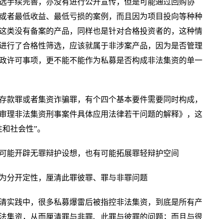
选手续完善，亦没有进行公开宣传，但是可能通过回购协
或者最低收益、最低亏损的案例，而且因为项目投向等种种
这类没有备案的产品，同样也是针对合格投资者的，这种情
进行了合格性筛选，应该就属于非涉案产品，因为是否管理
政许可事项，更不能不能作为私募是否构成非法集资的单一
存款罪或者集资诈骗罪，有个四个基本要件需要同时构成，
审理非法集资刑事案件具体应用法律若干问题的解释》，这
性和社会性”。
可能开辟无罪辩护设想，也有可能拓展罪轻辩护空间
为分开定性，厘清此罪彼罪、罪与非罪问题
清实践中，很多私募爆雷后被指控非法集资，到底是所有产
法集资，从而厘清罪与非罪、此罪与彼罪的问题；而且与很