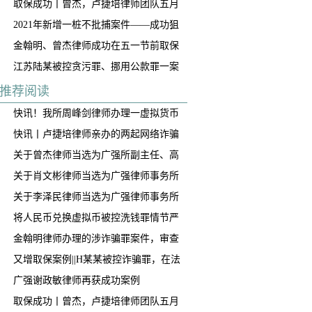
取保成功丨曾杰，卢捷培律师团队五月
底连续两起案件成功取保
2021年新增一桩不批捕案件——成功狙
击“仙人跳”
金翰明、曾杰律师成功在五一节前取保
一名诈骗案当事人
江苏陆某被控贪污罪、挪用公款罪一案
(挪用公款罪不成立)
推荐阅读
快讯！我所周峰剑律师办理一虚拟货币
交易所帮信案获判免于处罚
快讯丨卢捷培律师亲办的两起网络诈骗
案获不起诉！
关于曾杰律师当选为广强所副主任、高
级合伙人的公告
关于肖文彬律师当选为广强律师事务所
副主任、高级合伙人的公告
关于李泽民律师当选为广强律师事务所
执行主任的公告
将人民币兑换虚拟币被控洗钱罪情节严
重，我是如何争取到全案减轻处罚的！
​金翰明律师办理的涉诈骗罪案件，审查
起诉阶段当事人成功取保
又增取保案例||H某某被控诈骗罪，在法
院阶段获得取保候审
广强谢政敏律师再获成功案例
取保成功丨曾杰，卢捷培律师团队五月