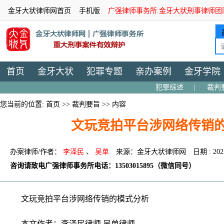
金牙大状律师网首页
手机版
广强律师事务所.金牙大状刑事律师团
首页
金牙大状
犯罪专题
亲办案例
金牙学院
犯罪综述
|
裁判
您当前的位置:
首页
>>
裁判要旨
>> 内容
文玩竞拍平台涉网络传销
办案律师/作者：
李泽民
、
吴单
来源：金牙大状律师网
日期 : 202
咨询请致电广强律师事务所电话：13503015895（微信同号）
文玩竞拍平台涉网络传销的模式分析
本文作者：李泽民律师 吴单律师