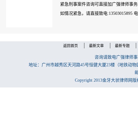
紧急刑事案件咨询可直接加广强律师事务所案管
如情况紧急，请直接致电:13503015895 电话：
返回首页
最新文章
最新专题
咨询请致电广强律师事务所
地址：广州市越秀区天河路45号恒健大厦23楼（地铁动物
邮
Copyright 2013金牙大状律师网版权所有