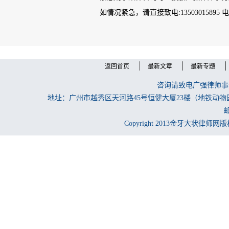
如情况紧急，请直接致电:13503015895 电话：
返回首页
最新文章
最新专题
咨询请致电广强律师事务所
地址：广州市越秀区天河路45号恒健大厦23楼（地铁动物
邮
Copyright 2013金牙大状律师网版权所有