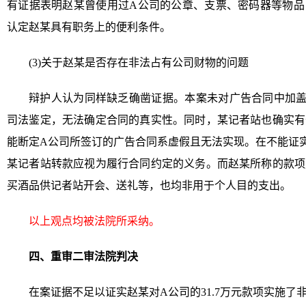
有证据表明赵某曾使用过A公司的公章、支票、密码器等物品
认定赵某具有职务上的便利条件。
(3)关于赵某是否存在非法占有公司财物的问题
辩护人认为同样缺乏确凿证据。本案未对广告合同中加盖
司法鉴定，无法确定合同的真实性。同时，某记者站也确实有
能断定A公司所签订的广告合同系虚假且无法实现。在不能证
某记者站转款应视为履行合同约定的义务。而赵某所称的款项
买酒品供记者站开会、送礼等，也均非用于个人目的支出。
以上观点均被法院所采纳。
四、重审二审法院判决
在案证据不足以证实赵某对A公司的31.7万元款项实施