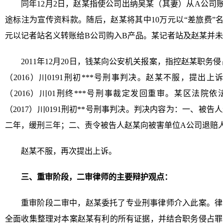
同年12月2日，赵某指使公司出纳吴某（其妻）从A公司账
途标注为宣传资料款。随后，赵某将其中10万元以“差旅费”名义
元以记者站名义转账给B公司购入B产品。某记者站及赵某并
2011年12月20日，钱某向公安机关报案，指控赵某职务侵占
（2016）川0191刑初***号刑事判决。赵某不服，提出上诉
（2016）川01刑终***号刑事裁定发回重审。某区法院依法
（2017）川0191刑初**号刑事判决。判决内容为：一、被
二年，缓刑三年；二、责令被告人赵某向被害单位A公司退赔人民
赵某不服，再次提出上诉。
三、重审阶段，二审律师的主要辩护观点：
重审阶段二审中，赵某委托了专业刑事律师介入此案。律
全面收集整理对本案赵某有利的所有证据，并结合职务侵占罪