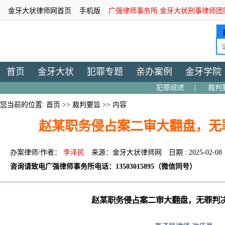
金牙大状律师网首页
手机版
广强律师事务所.金牙大状刑事律师团
首页
金牙大状
犯罪专题
亲办案例
金牙学院
犯罪综述
|
裁判
您当前的位置:
首页
>>
裁判要旨
>> 内容
赵某职务侵占案二审大翻盘，无
办案律师/作者：
李泽民
来源：金牙大状律师网
日期 : 2025-02-08
咨询请致电广强律师事务所电话：13503015895（微信同号）
赵某职务侵占案二审大翻盘，无罪判