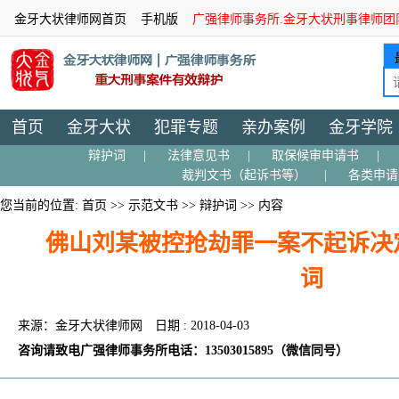
金牙大状律师网首页
手机版
广强律师事务所.金牙大状刑事律师团
首页
金牙大状
犯罪专题
亲办案例
金牙学院
辩护词
|
法律意见书
|
取保候审申请书
|
裁判文书（起诉书等）
|
各类申请
您当前的位置:
首页
>>
示范文书
>>
辩护词
>> 内容
佛山刘某被控抢劫罪一案不起诉决
词
来源：金牙大状律师网
日期 : 2018-04-03
咨询请致电广强律师事务所电话：13503015895（微信同号）