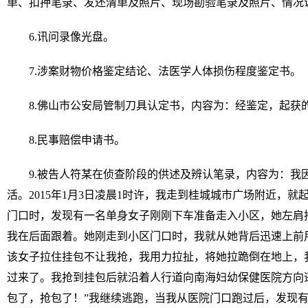
单、扣押笔录、发还清单及照片、现场勘验笔录及照片、情况
6.讯问录像光盘。
7.涉案财物价格鉴定结论、法医学人体损伤程度鉴定书。
8.佛山市公安局管制刀具认定书，内容为：经鉴定，起获
8.民事赔偿申请书。
9.被告人符某在侦查阶段的供述及辨认笔录，内容为：我
活。2015年1月3日凌晨1时许，我走到桂城城市广场附近，
门口时，发现有一名单身女子刚刚下车准备走入小区，她左肩
我在后面跟着。她刚走到小区门口时，我就从她背后迅速上前
该女子拉住挂包不让我抢，我用力拉扯，将她拉跪倒在地上，
过来了。我抢到挂包后就沿着人行道向南海妇幼保健医院方向
包了，抢包了！”我继续逃跑，当我从医院门口跑过后，发现