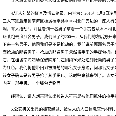
证人班某辨认出被告人符某是被他们抓住的抢手袋的男子
4.证人刘某的证言及辨认笔录，内容为：2015年1月3日
三人下班后走到南海区桂城桂平路＊＊村北门旁边的一座人行
啊，有人抢劫”，并且看到一名男子拿着一个手提包从＊＊村
班某跑去追那名男子。我们追了约200米，从我们的左后方开
下来一名男子，他问我们是不是抢劫的，我们说前面那名男子
面抢劫的那名男子。抢劫的那名男子忽然将手里的手提包扔向路
右，在桂城南海妇幼保健院东门左侧约20米处追到抢劫的男子
为红色。我们将他带回到被抢劫的那名女子身边，问那名女子
该女子确认是该男子抢了其手提包。这时警察就来到了。该女
内有一部手机、一个钱包等物品。
经辨认，证人刘某辨认出被告人符某是被他们抓住的抢手
5.公安机关出具的抓获经过、被告人的人口信息查询材料