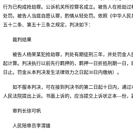
行为已构成抢劫罪。公诉机关所控罪名成立。被告人在抢劫过
处罚。被告人当庭自愿认罪，酌情从轻处罚。依照《中华人民
五十二条、第五十三条之规定，判决如下：
裁判结果
被告人杨荣某犯抢劫罪，判处有期徒刑三年，并处罚金人
起计算。判决执行以前先行羁押的，羁押一日折抵刑期一日，即自20
日止。罚金从本判决发生法律效力之日起30日内缴纳）。
如不服本判决，可在接到判决书的第二日起十日内，通过
人民法院提出上诉。书面上诉的，应当提交上诉状正本—份，
审判长徐可帆
人民陪审员李渭雄