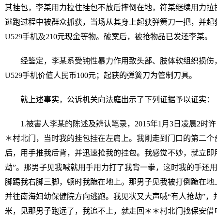
其挂包，李某用力拉住挂包不放后摔倒在地，符某继续用力拉
逃跑过程中被群众抓获，当场从其身上起获弹簧刀一把，并起获
U529手机及210元现金等物。破案后，被抢物品已发还李某。
经鉴定，李某系受钝性暴力作用致头部、肢体软组织损伤，
U529手机价值人民币100元；起获的弹簧刀为管制刀具。
就上述事实，公诉机关向法庭出示了下列证据予以证实：
1.被害人李某的陈述及辨认笔录，2015年1月3日凌晨2
＊村北门，当时我的挂包挂在左肩上。我刚走到门口的第二个
后，用手推我后背，并迅速抢我的挂包。我感觉不妙，就立即
劫”。那男子见我喊就用手用力打了我背一拳，这时我的手还
脚踢我右脚三脚，顿时我跪在地上。那男子见我被打倒跪在地
并往南海妇幼保健院方向逃跑。我见状又大声喊“有人抢劫”，
米，见那男子跑远了，我追不上，就走回＊＊村北门找保安借