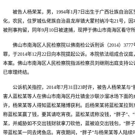
被告人杨荣某，男，1994年1月7日出生于广西壮族自治
化，农民，住罗城仫佬族自治县龙岸镇大蒙村纳冷屯21号，因本
被刑事拘留，同年9月10日被逮捕，现押于佛山市南海区看守
佛山市南海区人民检察院以佛南检公诉刑诉（2014）37
罪，于2014年12月22日向本院提起公诉。本院依法组成合
本案。佛山市南海区人民检察院指派检察员刘继刚出庭支持公
已审理终结。
公诉机关指控，2014年7月31日23时许，被告人杨荣某与
害人蓝松某等人在佛山市南海区丹灶镇金沙联沙溜冰场下面的
许，杨荣某等人得知蓝松某赌博获利。后杨荣某将蓝松某拉到
称蓝松某赢了钱，要其请吃宵夜。蓝松某谎称没钱，“胖子”、
某，并威胁如不交出钱财就拿刀砍他，蓝被迫交出钱包，“胖子”
带蓝松某一同去烤鱼店。宵夜期间，“胖子”与杨荣某等人陆续