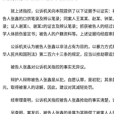
就上述指控，公诉机关向本院提供了以下证据予以证实：
告人张鑫的口供笔录及辨认笔录；同案人王某某、赵某、钟某
录；证人谢某1、谢某2的证言及辨认笔录；抓获被告人的经过
学人体损伤鉴定书；被告人的户籍资料等。上述证据均经庭审
公诉机关认为被告人张鑫以非法占有为目的，以暴力方式
华人民共和国刑法》第二百六十三条的规定，应当以抢劫罪追
被告人张鑫对公诉机关指控的事实无异议。
辩护人辩称被告人张鑫是从犯，自愿认罪，是初犯；其亲属
元，取得被害人的谅解，因此，建议对其减轻处罚。
经审理查明，公诉机关指控被告人张鑫抢劫的事实清楚，
另查明，案发后，被告人张鑫的亲属为其赔偿了被害人人民