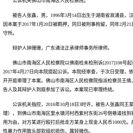
公诉机关佛山市南海区人民检察院。
被告人张鑫，男，1996年3月14日出生于湖南省溆浦县
因本案于2017年1月20日被羁押，同日被刑事拘留，同年2月
守所。
辩护人钟珊珊，广东通法正承律师事务所律师。
佛山市南海区人民检察院以佛南检未检刑诉[2017]108
2017年4月27日向本院提起公诉。本院经审查，于次日受理
开开庭审理了本案。佛山市南海区人民检察院指派检察员王倩
告人及其辩护人到庭参加了诉讼。本案现已审理终结。
公诉机关指控，2016年10月18日3时许，被告人张鑫同
理），到佛山市南海区里水镇河村西紫村东街26号侧巷道找到
用为由，对方某进行殴打后抢走方某身上现金人民币1000元
性暴力作用致头部软组织损伤，属轻微伤。