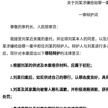
关于刘某涉嫌抢劫罪一
一审辩护词
尊敬的审判长、人民陪审员：
我接受刘某近亲属的委托，并征得刘某本人的同意，以及
某涉嫌抢劫罪一案中担任刘某的辩护人。辩护人与刘某进行多
后，现针对本案提出以下
罪轻辩护
的法律意见：
1.
根据刘某的供述及本案卷宗材料，应属于初犯
；
2.
刘某归案后，如实供述自己的罪行，认罪态度良好，具
3.
刘某及其家属向被害人赔礼道歉，并积极退赔退赃，获
处罚；