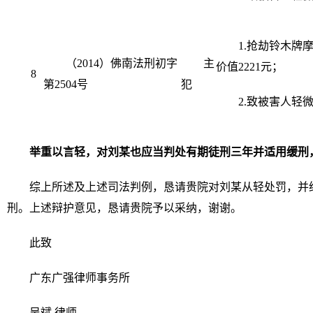
1.抢劫铃木牌
（2014）佛南法刑初字
主
价值2221元；
8
第2504号
犯
2.致被害人轻
举重以言轻，对刘某也应当判处有期徒刑三年并适用缓刑
综上所述及上述司法判例，恳请贵院对刘某从轻处罚，并
刑。上述辩护意见，恳请贵院予以采纳，谢谢。
此致
广东广强律师事务所
吴斌 律师