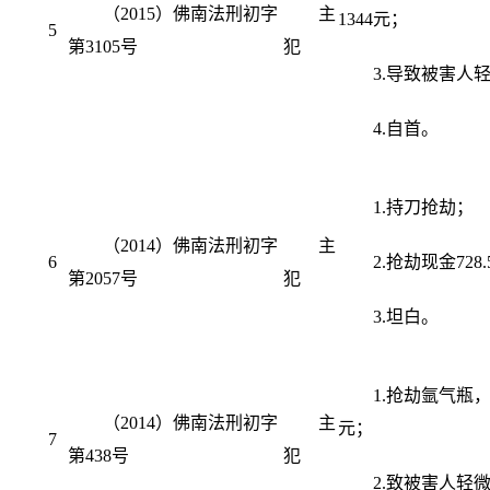
（2015）佛南法刑初字
主
1344元；
5
第3105号
犯
3.导致被害人
4.自首。
1.持刀抢劫；
（2014）佛南法刑初字
主
6
2.抢劫现金728
第2057号
犯
3.坦白。
1.抢劫氩气瓶，
（2014）佛南法刑初字
主
元；
7
第438号
犯
2.致被害人轻