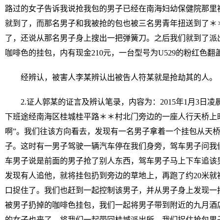
路过的女子告诉我说抢我包的男子已经在南海妇幼保健院那里
就到了，而那名男子和我被抢的包也被三名男青年扭送到了＊
了，还说从那名男子身上搜出一把弹簧刀。之后我们就到了派
咖啡色的挂包，内有现金210元，一台型号为U529的粉红色翻盖
经辨认，被害人李某辨认出被告人符某就是抢劫其的人。
2.证人郭某的证言及辨认笔录，内容为：2015年1月3日
下班途经南海区桂城桂平路＊＊村北门旁边的一座人行天桥上
啊”。我们往该方向看去，发现有一名男子拿着一个挂包从天
子。这时有一男子驾驶一辆汽车停在我们身旁，驾车男子问我
车男子说是前面的男子抢了别人东西，驾车男子马上下车追该
发现有人追他，就将挂包扔到旁边的草地上，再跑了约20米就
口捉住了。我们也赶到一起控制该男子，并从男子身上发现一
被男子扔掉的咖啡色挂包，我们一起将男子带到附近的九月酒
的女子也来了，将我们一起带回桂城派出所。我们捉住抢包男