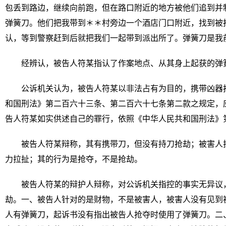
包丢到路边，继续向前跑，但在路口附近的地方被他们追到并
弹簧刀。他们把我带到＊＊村旁边一个酒店门口附近，找到被
认，等到警察赶到后就把我们一起带到派出所了。弹簧刀是我
经辨认，被告人符某指认了作案地点、从其身上起获的弹
公诉机关认为，被告人符某以非法占有为目的，携带凶器
和国刑法》第二百六十三条、第二百六十七条第二款之规定，
告人符某如实供述自己的罪行，依照《中华人民共和国刑法》
被告人符某辩称，其有携带刀，但没有持刀抢劫；被害人
力拉扯；其的行为是抢夺，不是抢劫。
被告人符某的辩护人辩称，对公诉机关指控的事实无异议
劫。一、被告人针对的是财物，不是被害人，被害人没有见到
人有弹簧刀，起诉书没有指出被告人抢夺时使用了弹簧刀。二