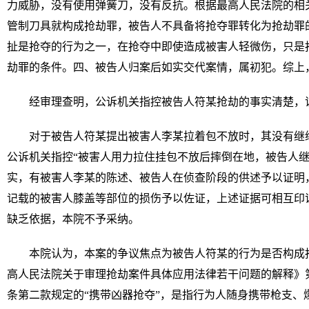
力威胁，没有使用弹簧刀，没有反抗。根据最高人民法院的相
管制刀具就构成抢劫罪，被告人不具备将抢夺罪转化为抢劫罪
扯是抢夺的行为之一，在抢夺中即使造成被害人轻微伤，只是
劫罪的条件。四、被告人归案后如实交代案情，属初犯。综上
经审理查明，公诉机关指控被告人符某抢劫的事实清楚，
对于被告人符某提出被害人李某拉着包不放时，其没有继
公诉机关指控“被害人用力拉住挂包不放后摔倒在地，被告人继
实，有被害人李某的陈述、被告人在侦查阶段的供述予以证明
记载的被害人膝盖等部位的损伤予以佐证，上述证据可相互印
缺乏依据，本院不予采纳。
本院认为，本案的争议焦点为被告人符某的行为是否构成
高人民法院关于审理抢劫案件具体应用法律若干问题的解释》
条第二款规定的“携带凶器抢夺”，是指行为人随身携带枪支、