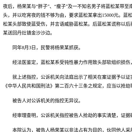
夜后，杨荣某与“胖子”、“瘦子”及一不知名男子将蓝松某带
头，并以吃宵夜的钱不够为由，要求蓝松某拿出15000元。
松某头部致使蓝受伤，并言语威胁蓝松某。后蓝松某谎称以后
某送回丹灶镇金沙沙边。
同年8月3日，民警将杨荣某抓获。
经法医鉴定，蓝松某系受钝性暴力作用致头部软组织损伤
就上述指控，公诉机关向法庭出示了相关在案证据予以证
《中华人民共和国刑法》第二百六十三条之规定，应当以抢劫
被告人对公诉机关的指控无异议。
经审理查明，公诉机关指控被告人抢劫的事实清楚，证据
本院认为，被告人杨荣某以非法占有为目的，伙同他人采