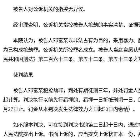
被告人对公诉机关的指控无异议。
经审理查明，公诉机关指控被告人抢劫的事实清楚，证据
本院认为，被告人邓富某以非法占有为目的，采用暴力、
为已构成抢劫罪。公诉机关所控罪名成立。被告人当庭自愿认
民共和国刑法》第二百六十三条、第五十二条、第五十三条之
裁判结果
被告人邓富某犯抢劫罪，判处有期徒刑三年，并处罚金人
起计算。判决执行以前先行羁押的，羁押一日折抵刑期一日，即自20
月27日止。罚金从本判决发生法律效力之日起30日内缴纳）。
如不服本判决，可在接到判决书的第二日起十日内，通过
人民法院提出上诉。书面上诉的，应当提交上诉状正本—份，