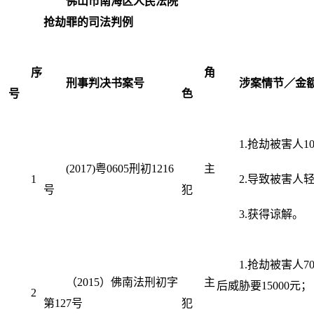
佛山市南海区人民法院
抢劫罪的司法判例
序
角
刑事判决书案号
涉案情节／金
号
色
1.抢劫被害人1
(2017)粤0605刑初1216
主
1
2.导致被害人
号
犯
3.获得谅解。
1.抢劫被害人7
（2015）佛南法刑初字
主
后威胁要15000元；
2
第127号
犯