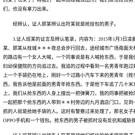
们，也没有拿刀出来。
经辨认，证人郭某辨认出符某就是抢挂包的男子。
3.证人班某的证言及辨认笔录，内容为：2015年1月3日
某、郭某从桂城＊＊＊夜总会步行回去，途经城市广场南面天
的路边有一个女人大喊，一个同事说是有人喊抢东西，于是我
妇幼保健院的方向追过去。我追的过程中看到一名男青年跑过
上一个手袋扔在地上，刚好一个过路小汽车下来的男青年（姓
西，我告诉他是前面的男青年抢东西。于是他下车追了几十米
上，我们从抢东西的人身上搜出一把弹簧刀，我的同事把被抢
一起把那个抢东西的人带到＊＊村旁边的九月酒店门口，见到一
抓的人就是抢她手袋的人。这时有警察过来处理了。那名女子
OPPO手机和一个钱包。抢东西的男子被抓时没有反抗和威胁