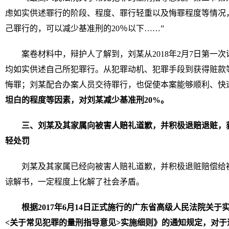
虑如实供述罪行的阶段、程度、罪行轻重以及悔罪程度等情况，
己罪行的，可以减少基准刑的20％以下……”
案卷材料中，辩护人了解到，刘某从2018年2月7日第一次讯
均如实供述自己所犯罪行。从犯罪动机、犯罪手段到获得赃款
悔罪；刘某配合办案人员交待罪行，也促使本案能够顺利、快
坦白的程度等因素，对刘某减少基准刑
20%
。
三、刘某及其家属向被害人赔礼道歉，并积极退赔退赃，
轻处罚
刘某及其家属已经向被害人赔礼道歉，并积极退赃赔偿给
谅解书，一定程度上化解了社会矛盾。
根据2017年6月14日正式施行的广东省高级人民法院关
<关于常见犯罪的量刑指导意见>实施细则》的通知规定，对