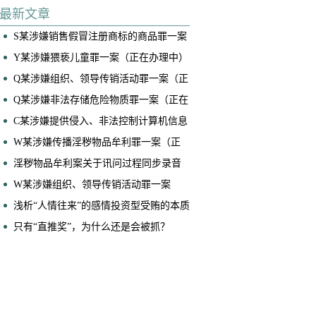
底连续两起案件成功取保
最新文章
S某涉嫌销售假冒注册商标的商品罪一案
（正在办理中）
Y某涉嫌猥亵儿童罪一案（正在办理中）
​Q某涉嫌组织、领导传销活动罪一案（正
在办理中）
Q某涉嫌非法存储危险物质罪一案（正在
办理中）
C某涉嫌提供侵入、非法控制计算机信息
系统程序、工具罪一案（正在办理中）
W某涉嫌传播淫秽物品牟利罪一案（正
在办理中）
淫秽物品牟利案关于讯问过程同步录音
录像相关问答
W某涉嫌组织、领导传销活动罪一案
（正在办理中）
浅析“人情往来”的感情投资型受贿的本质
与入罪逻辑
只有“直推奖”，为什么还是会被抓？