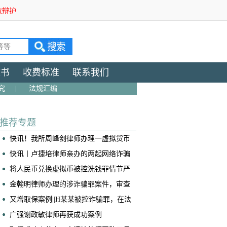
效辩护
文书
收费标准
联系我们
究
|
法规汇编
推荐专题
快讯！我所周峰剑律师办理一虚拟货币
交易所帮信案获判免于处罚
快讯丨卢捷培律师亲办的两起网络诈骗
案获不起诉！
将人民币兑换虚拟币被控洗钱罪情节严
重，我是如何争取到全案减轻处罚的！
​金翰明律师办理的涉诈骗罪案件，审查
起诉阶段当事人成功取保
又增取保案例||H某某被控诈骗罪，在法
院阶段获得取保候审
广强谢政敏律师再获成功案例