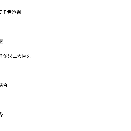
竞争者透视
型
肖金泉三大巨头
结合
秀