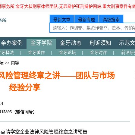
师事务所.金牙大状刑事律师团队.无罪辩护死刑辩护网站.重大刑事案件有
最新文章
最新专题
高级搜索
亲办案例
金牙学院
金牙动态
刑诉须知
示范
金牙释法
|
金牙著作
|
金牙论坛
|
金牙时评
|
前沿研
坛
>> 内容
风险管理终章之讲——团队与市场
经验分享
01
15895（微信同号）
学点睛学堂企业法律风险管理终章之讲预告