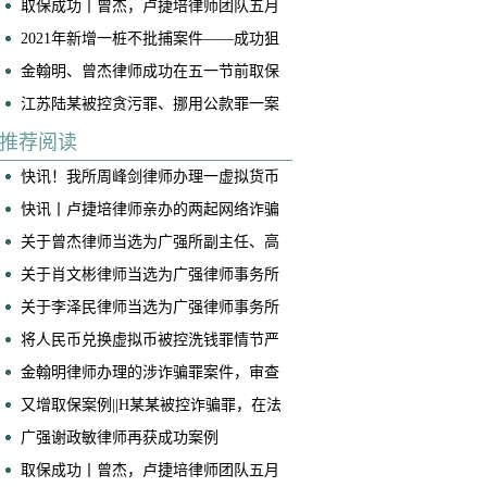
取保成功丨曾杰，卢捷培律师团队五月
底连续两起案件成功取保
2021年新增一桩不批捕案件——成功狙
击“仙人跳”
金翰明、曾杰律师成功在五一节前取保
一名诈骗案当事人
江苏陆某被控贪污罪、挪用公款罪一案
(挪用公款罪不成立)
推荐阅读
快讯！我所周峰剑律师办理一虚拟货币
交易所帮信案获判免于处罚
快讯丨卢捷培律师亲办的两起网络诈骗
案获不起诉！
关于曾杰律师当选为广强所副主任、高
级合伙人的公告
关于肖文彬律师当选为广强律师事务所
副主任、高级合伙人的公告
关于李泽民律师当选为广强律师事务所
执行主任的公告
将人民币兑换虚拟币被控洗钱罪情节严
重，我是如何争取到全案减轻处罚的！
​金翰明律师办理的涉诈骗罪案件，审查
起诉阶段当事人成功取保
又增取保案例||H某某被控诈骗罪，在法
院阶段获得取保候审
广强谢政敏律师再获成功案例
取保成功丨曾杰，卢捷培律师团队五月