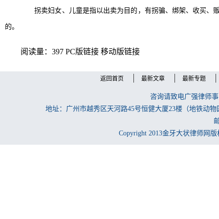
拐卖妇女、儿童是指以出卖为目的，有拐骗、绑架、收买、贩
的。
阅读量：397
PC版链接
移动版链接
返回首页
最新文章
最新专题
咨询请致电广强律师事务所
地址：广州市越秀区天河路45号恒健大厦23楼（地铁动物
邮
Copyright 2013金牙大状律师网版权所有