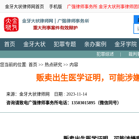
金牙大状律师网首页
手机版
广强律师事务所.金牙大状刑事律师团
首页
金牙大状
犯罪专题
亲办案例
金牙学院
犯罪综述
|
裁判
您当前的位置:
首页
>>
热点研究
>> 内容
贩卖出生医学证明，可能涉
来源：金牙大状律师网
日期 : 2023-11-14
咨询请致电广强律师事务所电话：13503015895（微信同号）