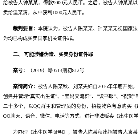
给被告人钟某某，得款9000元人民币。之后，被告人钟某某以1
卖给温某清，从中获利1000元人民币。
裁判要旨：
本院认为，被告人陈某某、钟某某无视国家法
为均已构成买卖国家机关证件罪。
二、 可能涉嫌伪造、买卖身份证件罪
案号：
（2019）粤0513刑初812号
案情简介：
被告人陈某秋、刘某夫妇自2016年年底开始
创建并管理“真实出生证”、“宝妈交流群”、“读书郎”、“祝贺
二十多个，以QQ群主和管理员的身份，招揽物色有意购买《
QQ聊天、语音、微信、电话等方式，进行非法贩卖《出生医
为办理《出生医学证明》，被告人陈某秋串招被告人袁某