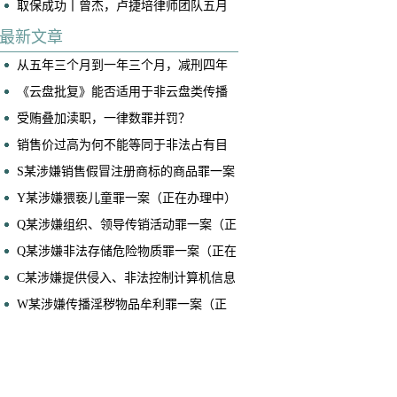
取保成功丨曾杰，卢捷培律师团队五月
底连续两起案件成功取保
最新文章
从五年三个月到一年三个月，减刑四年
——黄佳博律师、马泽恩律师承办案件
《云盘批复》能否适用于非云盘类传播
获广州律协业务成果奖
淫秽物品牟利案件？
受贿叠加渎职，一律数罪并罚？
销售价过高为何不能等同于非法占有目
的？——兼论销售型诈骗案件的核心辩
S某涉嫌销售假冒注册商标的商品罪一案
护要点
（正在办理中）
Y某涉嫌猥亵儿童罪一案（正在办理中）
​Q某涉嫌组织、领导传销活动罪一案（正
在办理中）
Q某涉嫌非法存储危险物质罪一案（正在
办理中）
C某涉嫌提供侵入、非法控制计算机信息
系统程序、工具罪一案（正在办理中）
W某涉嫌传播淫秽物品牟利罪一案（正
在办理中）