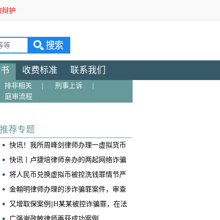
效辩护
文书
收费标准
联系我们
排非相关
|
刑事上诉
|
庭审流程
推荐专题
快讯！我所周峰剑律师办理一虚拟货币
交易所帮信案获判免于处罚
快讯丨卢捷培律师亲办的两起网络诈骗
案获不起诉！
将人民币兑换虚拟币被控洗钱罪情节严
重，我是如何争取到全案减轻处罚的！
​金翰明律师办理的涉诈骗罪案件，审查
起诉阶段当事人成功取保
又增取保案例||H某某被控诈骗罪，在法
院阶段获得取保候审
广强谢政敏律师再获成功案例