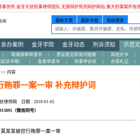
师事务所.金牙大状刑事律师团队.无罪辩护死刑辩护网站.重大刑事案件有
最新文章
最新专题
高级搜索
亲办案例
金牙学院
金牙动态
刑诉须知
示范
|
取保候审申请书
|
质证意见和发问提纲
|
其他文书
|
（起诉书等）
|
各类申请书
|
刑事申诉状
|
办案札记
|
>> 内容
行贿罪一案一审 补充辩护词
状律师网
日期 : 2018-01-02
15895（微信同号）
莫某某被控行贿罪一案一审