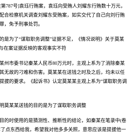
第787号]袁珏行贿案，袁珏向受贿人刘耀东行贿数十万元，
配合检察机关调查刘耀东受贿案，如实交代了自己向刘行贿
罪，免予刑事处罚。
的是为了“谋取职务调整”证据不足，《情况说明》关于莫某
”与在案证据反映的客观事实不符
原某州市委书记秦某人民币80万元时，主观上系为了消除秦某
其无故的刁难和伤害。莫某某在送钱之时及之后，均未以任
提拔的要求。《起诉书》认定莫某某主观上系为“谋取职务调
明莫某某送钱的目的是为了谋取职务调整
目的时使用的是猜测性、推断性的结论，如秦某在笔录中(卷
，拿了点东西给我，希望我对他多多关照，意思应该是提拔他一