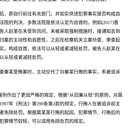
后，即自行前往有关部门，并如实供述犯罪事实是否构成自
院的判决，多数法院是依法认定为自首的。例如(2017)晋
，被告人赵某在未受到讯问、未被采取强制措施时，接通知去到
归案的主动性和自愿性，之后在检察机关立案侦查、审查起
实，构成自首，依法可以从轻或者减轻处罚，被告人赵某在
以从轻或者减轻处罚。
查秦某受贿案时，主动交代了向秦某行贿的事实，系被追诉
量刑作出了更加严格的规定，根据“从旧兼从轻”的原则，对莫
997年《刑法》第390条第2款的规定，行贿人在被追诉前主
者免除处罚。根据莫某某行贿的起因、犯罪情节、行贿后的
犯罪情节较轻，可以适用免除处罚的规定。