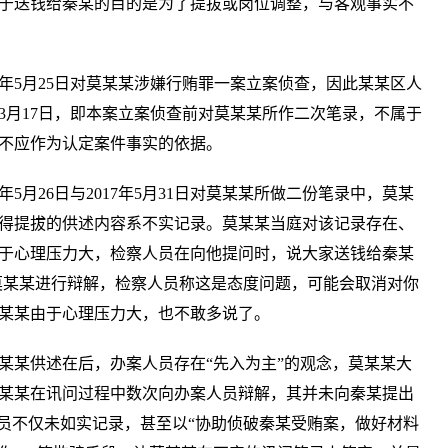
于送钱给秦某的目的是为了提拔或岗位调整，与客观事实不
7年5月25日对莫某某涉嫌行贿罪一案立案侦查，因此某某区人
17年3月17日，即本案立案侦查前对莫某某所作二次笔录，不属于
不应作为认定案件事实的依据。
年5月26日与2017年5月31日对莫某某所做二份笔录中，莫某
得提拔的供述内容系不实记录。莫某某当庭对该记录存在、
于心理压力大，检察人员在向他提问时，说大家送钱给秦某
莫某某进行辩解，检察人员称这是态度问题，可能会取消对你
某某由于心理压力大，也不敢多说了。
某某供述在后，办案人员存在“先入为主”的观念，莫某某大
某某在讯问过程中数次向办案人员辩解，其并未向秦某提出
人员不仅未如实记录，甚至以“协助侦破秦某受贿案，做好材料