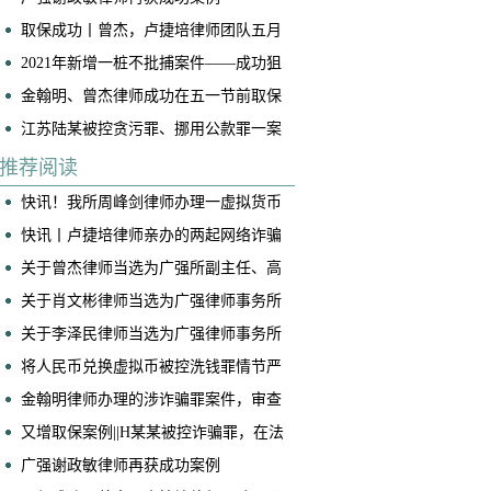
取保成功丨曾杰，卢捷培律师团队五月
底连续两起案件成功取保
2021年新增一桩不批捕案件——成功狙
击“仙人跳”
金翰明、曾杰律师成功在五一节前取保
一名诈骗案当事人
江苏陆某被控贪污罪、挪用公款罪一案
(挪用公款罪不成立)
推荐阅读
快讯！我所周峰剑律师办理一虚拟货币
交易所帮信案获判免于处罚
快讯丨卢捷培律师亲办的两起网络诈骗
案获不起诉！
关于曾杰律师当选为广强所副主任、高
级合伙人的公告
关于肖文彬律师当选为广强律师事务所
副主任、高级合伙人的公告
关于李泽民律师当选为广强律师事务所
执行主任的公告
将人民币兑换虚拟币被控洗钱罪情节严
重，我是如何争取到全案减轻处罚的！
​金翰明律师办理的涉诈骗罪案件，审查
起诉阶段当事人成功取保
又增取保案例||H某某被控诈骗罪，在法
院阶段获得取保候审
广强谢政敏律师再获成功案例