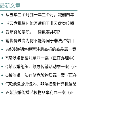
底连续两起案件成功取保
最新文章
从五年三个月到一年三个月，减刑四年
——黄佳博律师、马泽恩律师承办案件
《云盘批复》能否适用于非云盘类传播
获广州律协业务成果奖
淫秽物品牟利案件？
受贿叠加渎职，一律数罪并罚？
销售价过高为何不能等同于非法占有目
的？——兼论销售型诈骗案件的核心辩
S某涉嫌销售假冒注册商标的商品罪一案
护要点
（正在办理中）
Y某涉嫌猥亵儿童罪一案（正在办理中）
​Q某涉嫌组织、领导传销活动罪一案（正
在办理中）
Q某涉嫌非法存储危险物质罪一案（正在
办理中）
C某涉嫌提供侵入、非法控制计算机信息
系统程序、工具罪一案（正在办理中）
W某涉嫌传播淫秽物品牟利罪一案（正
在办理中）