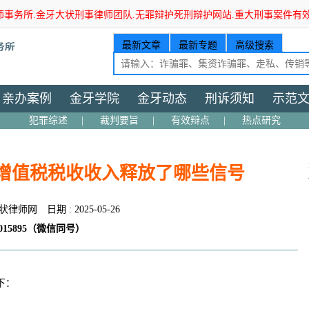
师事务所.金牙大状刑事律师团队.无罪辩护死刑辩护网站.重大刑事案件有
最新文章
最新专题
高级搜索
亲办案例
金牙学院
金牙动态
刑诉须知
示范
犯罪综述
|
裁判要旨
|
有效辩点
|
热点研究
度增值税税收收入释放了哪些信号
状律师网
日期 : 2025-05-26
15895（微信同号）
下：