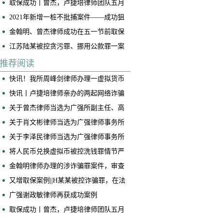
取保成功丨曾杰，卢捷培律师团队五月
底连续两起案件成功取保
2021年新增一桩不批捕案件——成功狙
击“仙人跳”
金翰明、曾杰律师成功在五一节前取保
一名诈骗案当事人
江苏陆某被控贪污罪、挪用公款罪一案
(挪用公款罪不成立)
推荐阅读
快讯！我所周峰剑律师办理一虚拟货币
交易所帮信案获判免于处罚
快讯丨卢捷培律师亲办的两起网络诈骗
案获不起诉！
关于曾杰律师当选为广强所副主任、高
级合伙人的公告
关于肖文彬律师当选为广强律师事务所
副主任、高级合伙人的公告
关于李泽民律师当选为广强律师事务所
执行主任的公告
将人民币兑换虚拟币被控洗钱罪情节严
重，我是如何争取到全案减轻处罚的！
​金翰明律师办理的涉诈骗罪案件，审查
起诉阶段当事人成功取保
又增取保案例||H某某被控诈骗罪，在法
院阶段获得取保候审
广强谢政敏律师再获成功案例
取保成功丨曾杰，卢捷培律师团队五月