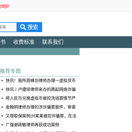
效辩护
文书
收费标准
联系我们
推荐专题
快讯！我所周峰剑律师办理一虚拟货币
交易所帮信案获判免于处罚
快讯丨卢捷培律师亲办的两起网络诈骗
案获不起诉！
将人民币兑换虚拟币被控洗钱罪情节严
重，我是如何争取到全案减轻处罚的！
​金翰明律师办理的涉诈骗罪案件，审查
起诉阶段当事人成功取保
又增取保案例||H某某被控诈骗罪，在法
院阶段获得取保候审
广强谢政敏律师再获成功案例