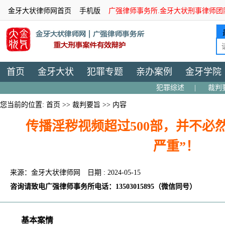
金牙大状律师网首页
手机版
广强律师事务所.金牙大状刑事律师团
首页
金牙大状
犯罪专题
亲办案例
金牙学院
犯罪综述
|
裁判
您当前的位置:
首页
>>
裁判要旨
>> 内容
传播淫秽视频超过500部，并不必
严重”！
来源：金牙大状律师网
日期 : 2024-05-15
咨询请致电广强律师事务所电话：13503015895（微信同号）
基本案情