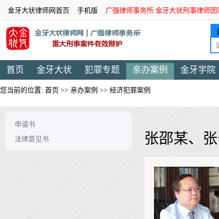
金牙大状律师网首页
手机版
广强律师事务所.金牙大状刑事律师团
首页
金牙大状
犯罪专题
亲办案例
金牙学院
您当前的位置:
首页
>>
亲办案例
>>
经济犯罪案例
申请书
张邵某、张
法律意见书