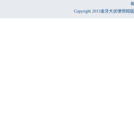
邮
Copyright 2013金牙大状律师网版权所有