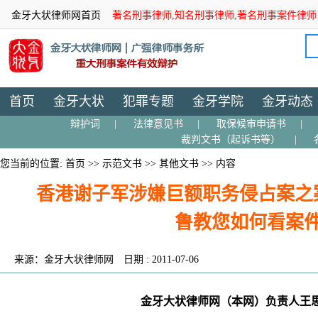
金牙大状律师网首页
著名刑事律师,知名刑事律师,著名刑事案件律师
首页
金牙大状
犯罪专题
金牙学院
金牙动态
辩护词
|
法律意见书
|
取保候审申请书
|
裁判文书（起诉书等）
|
您当前的位置:
首页
>>
示范文书
>>
其他文书
>> 内容
香港谢子军涉嫌巨额职务侵占案之
鲁教您如何看案
来源：金牙大状律师网
日期 : 2011-07-06
金牙大状律师网（本网）
负责人
王